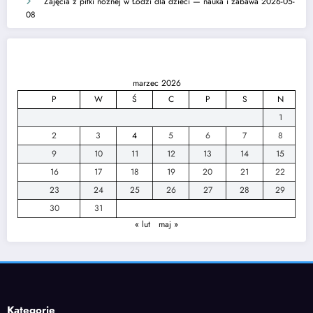
Zajęcia z piłki nożnej w Łodzi dla dzieci — nauka i zabawa
2026-05-
08
marzec 2026
P
W
Ś
C
P
S
N
1
2
3
4
5
6
7
8
9
10
11
12
13
14
15
16
17
18
19
20
21
22
23
24
25
26
27
28
29
30
31
« lut
maj »
Kategorie