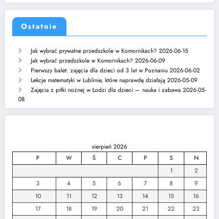
Ostatnie
Jak wybrać prywatne przedszkole w Komornikach?
2026-06-15
Jak wybrać przedszkole w Komornikach?
2026-06-09
Pierwszy balet: zajęcia dla dzieci od 3 lat w Poznaniu
2026-06-02
Lekcje matematyki w Lublinie, które naprawdę działają
2026-05-09
Zajęcia z piłki nożnej w Łodzi dla dzieci — nauka i zabawa
2026-05-
08
sierpień 2026
P
W
Ś
C
P
S
N
1
2
3
4
5
6
7
8
9
10
11
12
13
14
15
16
17
18
19
20
21
22
23