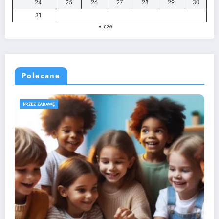
24
25
26
27
28
29
30
31
« cze
Polecane
ROZWÓJ DZIECKA