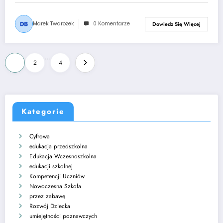
Marek Twarożek
0 Komentarze
Dowiedz Się Więcej
Stronicowanie
…
1
2
4
wpisów
Kategorie
Cyfrowa
edukacja przedszkolna
Edukacja Wczesnoszkolna
edukacji szkolnej
Kompetencji Uczniów
Nowoczesna Szkoła
przez zabawę
Rozwój Dziecka
umiejętności poznawczych