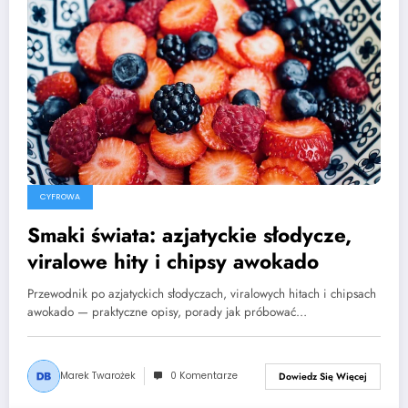
CYFROWA
Smaki świata: azjatyckie słodycze,
viralowe hity i chipsy awokado
Przewodnik po azjatyckich słodyczach, viralowych hitach i chipsach
awokado — praktyczne opisy, porady jak próbować…
Marek Twarożek
0 Komentarze
Dowiedz Się Więcej