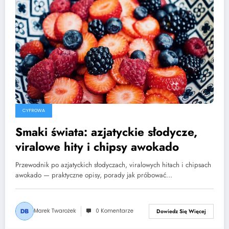
CYFROWA
Smaki świata: azjatyckie słodycze,
viralowe hity i chipsy awokado
Przewodnik po azjatyckich słodyczach, viralowych hitach i chipsach
awokado — praktyczne opisy, porady jak próbować…
Marek Twarożek
0 Komentarze
Dowiedz Się Więcej