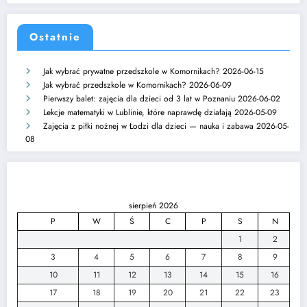
Ostatnie
Jak wybrać prywatne przedszkole w Komornikach?
2026-06-15
Jak wybrać przedszkole w Komornikach?
2026-06-09
Pierwszy balet: zajęcia dla dzieci od 3 lat w Poznaniu
2026-06-02
Lekcje matematyki w Lublinie, które naprawdę działają
2026-05-09
Zajęcia z piłki nożnej w Łodzi dla dzieci — nauka i zabawa
2026-05-
08
sierpień 2026
P
W
Ś
C
P
S
N
1
2
3
4
5
6
7
8
9
10
11
12
13
14
15
16
17
18
19
20
21
22
23