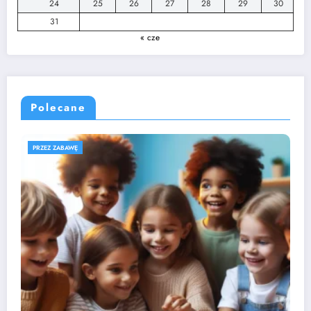
24
25
26
27
28
29
30
31
« cze
Polecane
ROZWÓJ DZIECKA