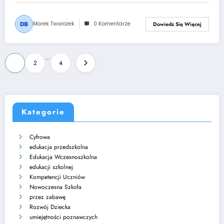
Marek Twarożek
0 Komentarze
Dowiedz Się Więcej
Stronicowanie
…
1
2
4
wpisów
Kategorie
Cyfrowa
edukacja przedszkolna
Edukacja Wczesnoszkolna
edukacji szkolnej
Kompetencji Uczniów
Nowoczesna Szkoła
przez zabawę
Rozwój Dziecka
umiejętności poznawczych