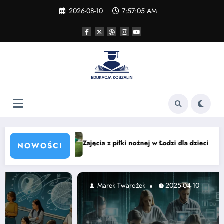
Skip
2026-08-10
7:57:07 AM
to
content
j w Łodzi dla dzieci — nauka i zabawa
Smaki świata: azjatyckie 
NOWOŚCI
Marek Twarożek
2025-04-10