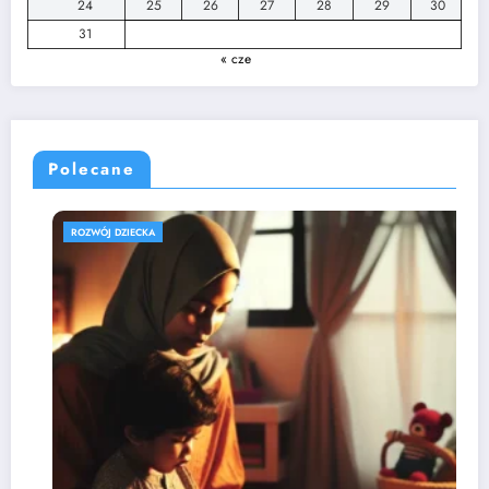
24
25
26
27
28
29
30
31
« cze
Polecane
EDUKACJA PRZEDSZKOLNA