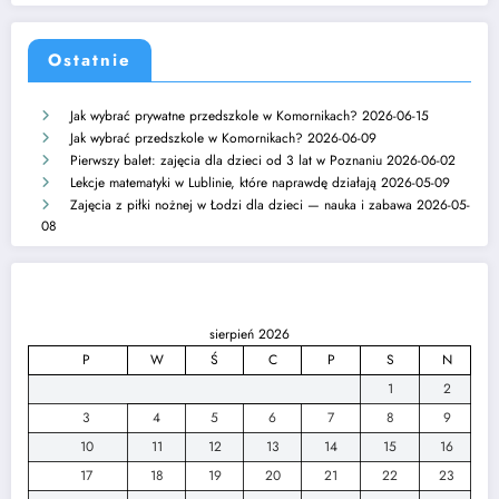
Ostatnie
Jak wybrać prywatne przedszkole w Komornikach?
2026-06-15
Jak wybrać przedszkole w Komornikach?
2026-06-09
Pierwszy balet: zajęcia dla dzieci od 3 lat w Poznaniu
2026-06-02
Lekcje matematyki w Lublinie, które naprawdę działają
2026-05-09
Zajęcia z piłki nożnej w Łodzi dla dzieci — nauka i zabawa
2026-05-
08
sierpień 2026
P
W
Ś
C
P
S
N
1
2
3
4
5
6
7
8
9
10
11
12
13
14
15
16
17
18
19
20
21
22
23