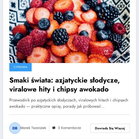
CYFROWA
Smaki świata: azjatyckie słodycze,
viralowe hity i chipsy awokado
Przewodnik po azjatyckich słodyczach, viralowych hitach i chipsach
awokado — praktyczne opisy, porady jak próbować…
Marek Twarożek
0 Komentarze
Dowiedz Się Więcej