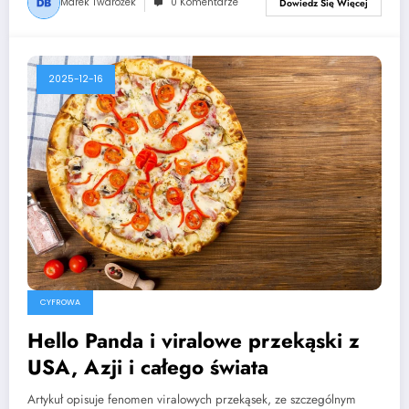
Marek Twarożek
0 Komentarze
Dowiedz Się Więcej
2025-12-16
CYFROWA
Hello Panda i viralowe przekąski z
USA, Azji i całego świata
Artykuł opisuje fenomen viralowych przekąsek, ze szczególnym