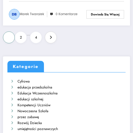
Marek Twarożek
0 Komentarze
Dowiedz Się Więcej
Stronicowanie
…
1
2
4
wpisów
Kategorie
Cyfrowa
edukacja przedszkolna
Edukacja Wczesnoszkolna
edukacji szkolnej
Kompetencji Uczniów
Nowoczesna Szkoła
przez zabawę
Rozwój Dziecka
umiejętności poznawczych