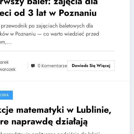
rwszy balet: zajęcia dla
eci od 3 lat w Poznaniu
i przewodnik po zajęciach baletowych dla
atków w Poznaniu — co warto wiedzieć przed
sem,…
arek
Dowiedz Się Więcej
0 Komentarze
warożek
ROWA
cje matematyki w Lublinie,
re naprawdę działają