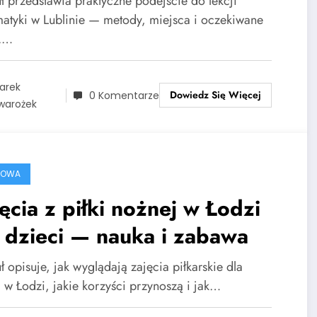
uł przedstawia praktyczne podejście do lekcji
atyki w Lublinie — metody, miejsca i oczekiwane
y.…
arek
Dowiedz Się Więcej
0 Komentarze
warożek
ROWA
ęcia z piłki nożnej w Łodzi
 dzieci — nauka i zabawa
ł opisuje, jak wyglądają zajęcia piłkarskie dla
i w Łodzi, jakie korzyści przynoszą i jak…