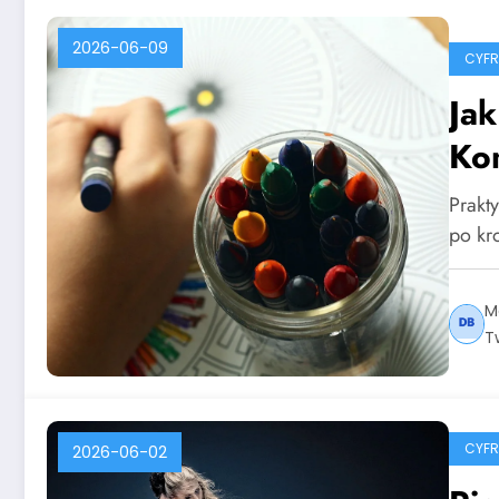
2026-06-09
CYF
Ja
Ko
Prakt
po kr
M
T
CYF
2026-06-02