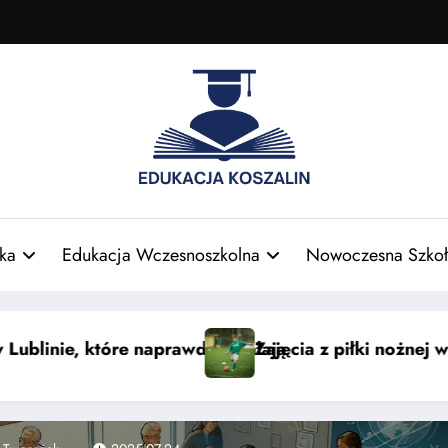
ka
Edukacja Wczesnoszkolna
Nowoczesna Szkoł
Łodzi dla dzieci — nauka i zabawa
Smaki świata: azjatyckie sło