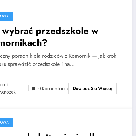
ROWA
k wybrać przedszkole w
mornikach?
yczny poradnik dla rodziców z Komornik — jak krok
oku sprawdzić przedszkole i na…
arek
Dowiedz Się Więcej
0 Komentarze
warożek
ROWA