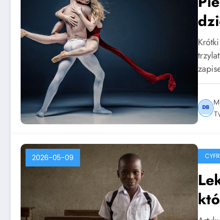
Pie
dzi
Krótk
trzyl
zapi
M
T
CYF
2026-05-09
Lek
któ