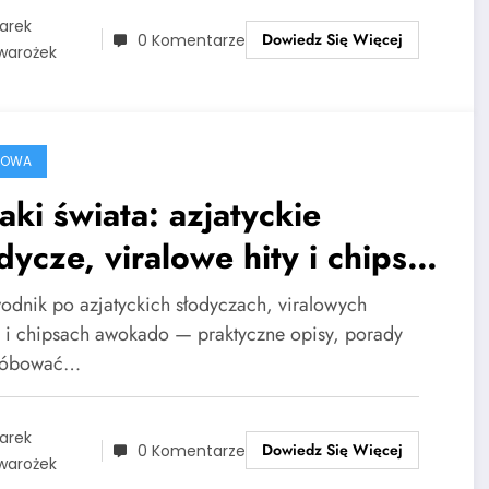
arek
Dowiedz Się Więcej
0 Komentarze
warożek
ROWA
ki świata: azjatyckie
dycze, viralowe hity i chipsy
okado
odnik po azjatyckich słodyczach, viralowych
h i chipsach awokado — praktyczne opisy, porady
próbować…
arek
Dowiedz Się Więcej
0 Komentarze
warożek