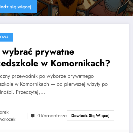
Dowiedz się więcej
ROWA
k wybrać prywatne
zedszkole w Komornikach?
yczny przewodnik po wyborze prywatnego
szkola w Komornikach — od pierwszej wizyty po
lności. Przeczytaj,…
arek
Dowiedz Się Więcej
0 Komentarze
warożek