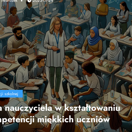
Marek Twarożek
2025-04-10
edukacji szkolnej
Wpływ technologii na efek
nauczania