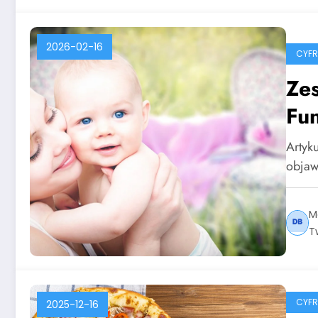
2026-02-16
CYF
Zes
Fun
Artyku
objaw
M
T
CYF
2025-12-16