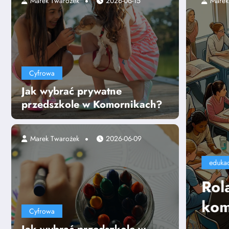
2025-07-24
Marek Twarożek
2026-06-15
Cyfrowa
Jak wybrać prywatne
przedszkole w Komornikach?
Marek Twarożek
2026-06-09
czyciela w kształtowaniu
ncji miękkich uczniów
Cyfrowa