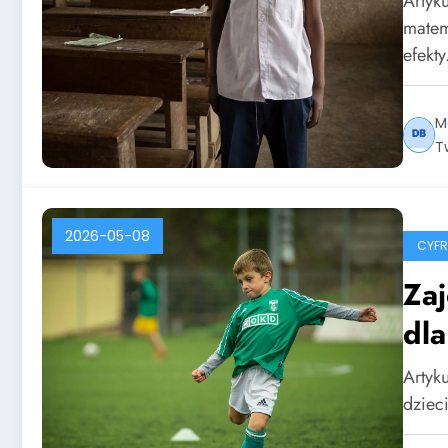
Artyk
matem
efekt
M
T
2026-05-08
CYF
Zaj
dla
Artyku
dziec