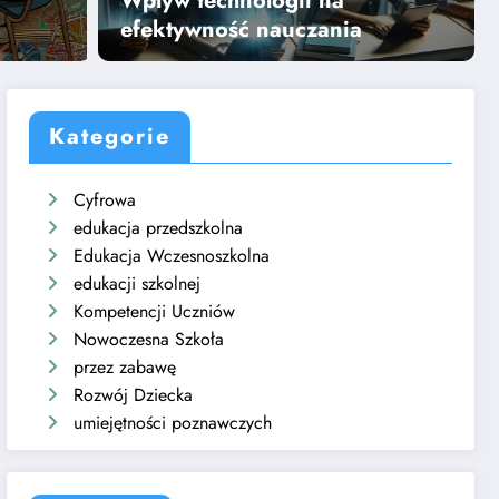
Wpływ technologii na
Dowiedz się więcej
efektywność nauczania
Kategorie
Cyfrowa
edukacja przedszkolna
Edukacja Wczesnoszkolna
edukacji szkolnej
Kompetencji Uczniów
Nowoczesna Szkoła
przez zabawę
Rozwój Dziecka
umiejętności poznawczych