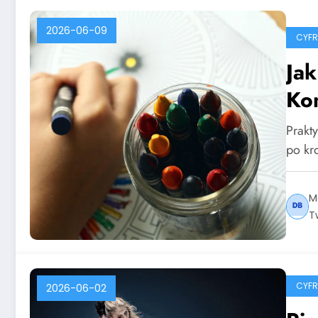
2026-06-09
CYF
Ja
Ko
Prakt
po kr
M
T
CYF
2026-06-02