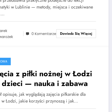
uł przedstawia praktyczne podejście do lekcji
atyki w Lublinie — metody, miejsca i oczekiwane
y.…
arek
Dowiedz Się Więcej
0 Komentarze
warożek
ROWA
ęcia z piłki nożnej w Łodzi
 dzieci — nauka i zabawa
ł opisuje, jak wyglądają zajęcia piłkarskie dla
i w Łodzi, jakie korzyści przynoszą i jak…