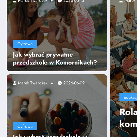
2025-07-24
Marek Twarożek
2026-06-15
Cyfrowa
Jak wybrać prywatne
przedszkole w Komornikach?
Marek Twarożek
2026-06-09
yciela w kształtowaniu
ji miękkich uczniów
Cyfrowa