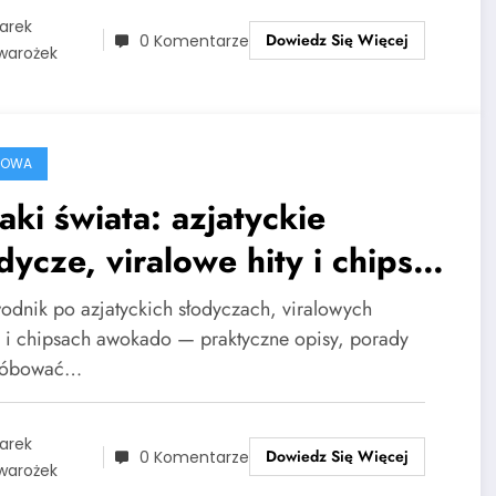
arek
Dowiedz Się Więcej
0 Komentarze
warożek
ROWA
ki świata: azjatyckie
dycze, viralowe hity i chipsy
okado
odnik po azjatyckich słodyczach, viralowych
h i chipsach awokado — praktyczne opisy, porady
próbować…
arek
Dowiedz Się Więcej
0 Komentarze
warożek