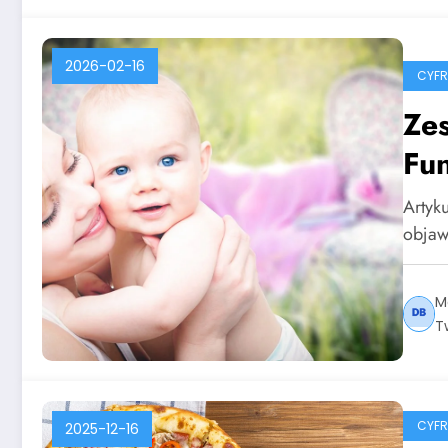
2026-02-16
CYF
Zes
Fun
Artyku
objaw
M
T
CYF
2025-12-16