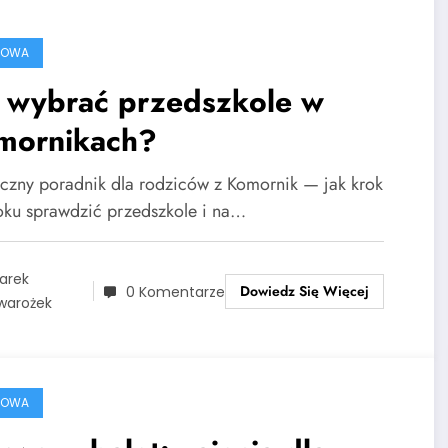
ROWA
k wybrać przedszkole w
mornikach?
yczny poradnik dla rodziców z Komornik — jak krok
oku sprawdzić przedszkole i na…
arek
Dowiedz Się Więcej
0 Komentarze
warożek
ROWA