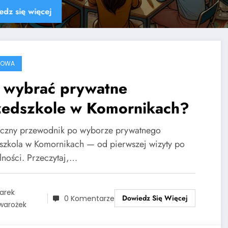
Dowiedz się więcej
ROWA
k wybrać prywatne
zedszkole w Komornikach?
yczny przewodnik po wyborze prywatnego
szkola w Komornikach — od pierwszej wizyty po
lności. Przeczytaj,…
arek
Dowiedz Się Więcej
0 Komentarze
warożek