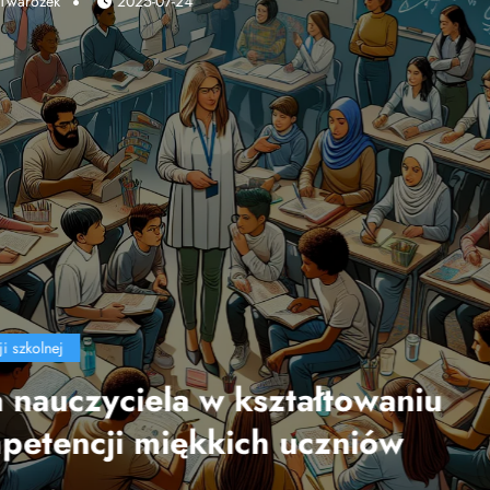
Marek Twarożek
2025-04-10
edukacji szkolnej
Wpływ technologii na efekty
nauczania