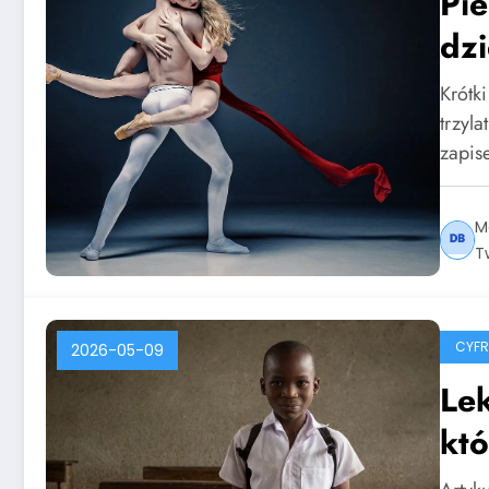
Pie
dzi
Krótk
trzyl
zapi
M
T
CYF
2026-05-09
Lek
któ