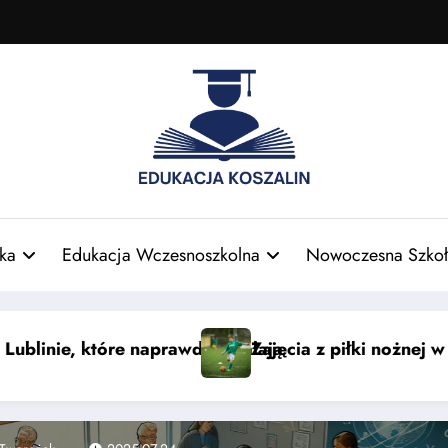
ka
Edukacja Wczesnoszkolna
Nowoczesna Szkoł
odzi dla dzieci — nauka i zabawa
Smaki świata: azjatyckie sło