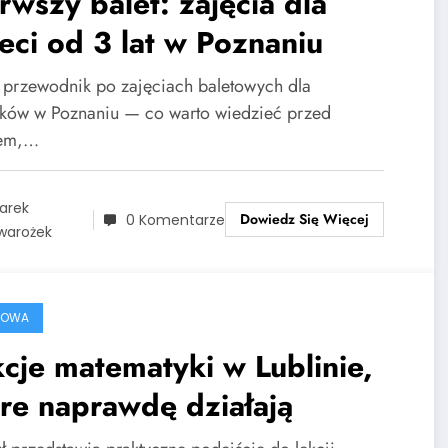
rwszy balet: zajęcia dla
eci od 3 lat w Poznaniu
i przewodnik po zajęciach baletowych dla
atków w Poznaniu — co warto wiedzieć przed
sem,…
arek
Dowiedz Się Więcej
0 Komentarze
warożek
ROWA
cje matematyki w Lublinie,
re naprawdę działają