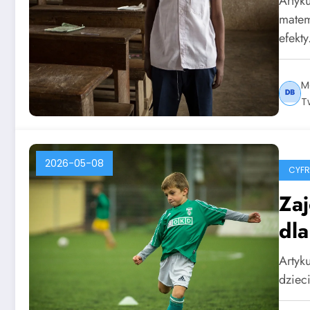
Artyk
matem
efekt
M
T
2026-05-08
CYF
Zaj
dla
Artyku
dziec