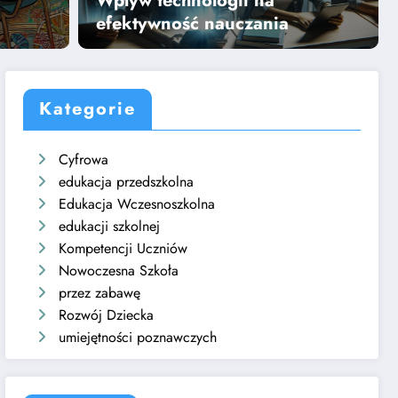
Wpływ technologii na
Dowiedz się więcej
efektywność nauczania
Kategorie
Cyfrowa
edukacja przedszkolna
Edukacja Wczesnoszkolna
edukacji szkolnej
Kompetencji Uczniów
Nowoczesna Szkoła
przez zabawę
Rozwój Dziecka
umiejętności poznawczych