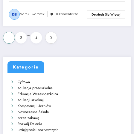
Marek Twarożek
0 Komentarze
Dowiedz Się Więcej
Stronicowanie
…
1
2
4
wpisów
Kategorie
Cyfrowa
edukacja przedszkolna
Edukacja Wczesnoszkolna
edukacji szkolnej
Kompetencji Uczniów
Nowoczesna Szkoła
przez zabawę
Rozwój Dziecka
umiejętności poznawczych