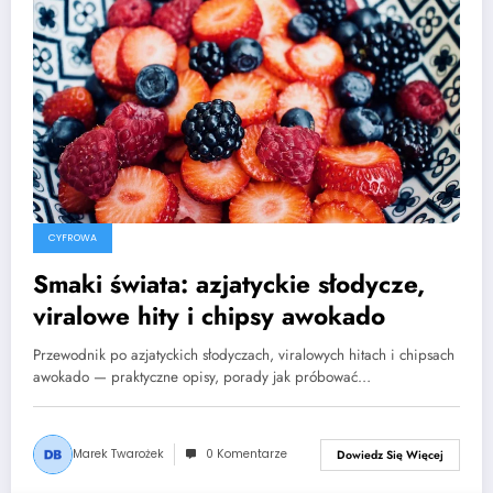
CYFROWA
Smaki świata: azjatyckie słodycze,
viralowe hity i chipsy awokado
Przewodnik po azjatyckich słodyczach, viralowych hitach i chipsach
awokado — praktyczne opisy, porady jak próbować…
Marek Twarożek
0 Komentarze
Dowiedz Się Więcej