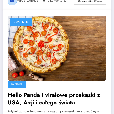
Marek Twarożek
0 Komentarze
Dowiedz Się Więcej
2025-12-16
CYFROWA
Hello Panda i viralowe przekąski z
USA, Azji i całego świata
Artykuł opisuje fenomen viralowych przekąsek, ze szczególnym