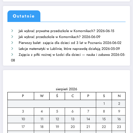
Ostatnie
Jak wybrać prywatne przedszkole w Komornikach?
2026-06-15
Jak wybrać przedszkole w Komornikach?
2026-06-09
Pierwszy balet: zajęcia dla dzieci od 3 lat w Poznaniu
2026-06-02
Lekcje matematyki w Lublinie, które naprawdę działają
2026-05-09
Zajęcia z piłki nożnej w Łodzi dla dzieci — nauka i zabawa
2026-05-
08
sierpień 2026
P
W
Ś
C
P
S
N
1
2
3
4
5
6
7
8
9
10
11
12
13
14
15
16
17
18
19
20
21
22
23