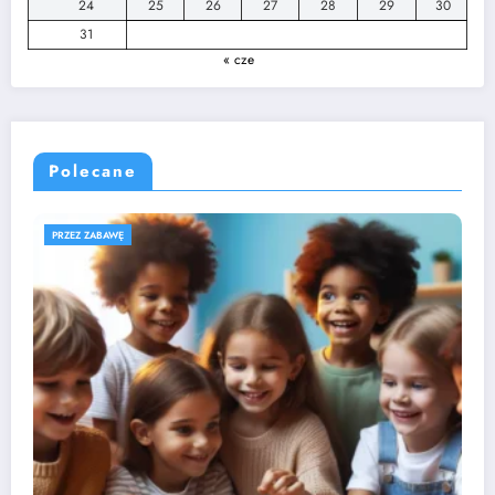
24
25
26
27
28
29
30
31
« cze
Polecane
ROZWÓJ DZIECKA