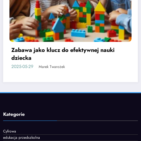
Etapy rozwoju mowy u dzieci i jak je
wspierać
2025-06-05
Marek Twarożek
Kategorie
Cyfrowa
edukacja przedszkolna