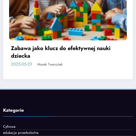
Etapy rozwoju mowy u dzieci i jak je
wspierać
2025-06-05
Marek Twarożek
Kategorie
Cyfrowa
edukacja przedszkolna