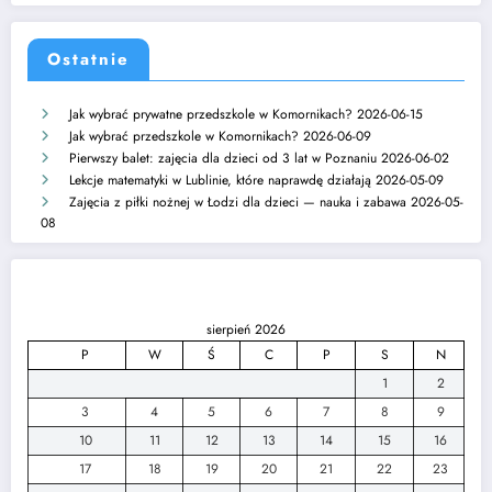
Ostatnie
Jak wybrać prywatne przedszkole w Komornikach?
2026-06-15
Jak wybrać przedszkole w Komornikach?
2026-06-09
Pierwszy balet: zajęcia dla dzieci od 3 lat w Poznaniu
2026-06-02
Lekcje matematyki w Lublinie, które naprawdę działają
2026-05-09
Zajęcia z piłki nożnej w Łodzi dla dzieci — nauka i zabawa
2026-05-
08
sierpień 2026
P
W
Ś
C
P
S
N
1
2
3
4
5
6
7
8
9
10
11
12
13
14
15
16
17
18
19
20
21
22
23