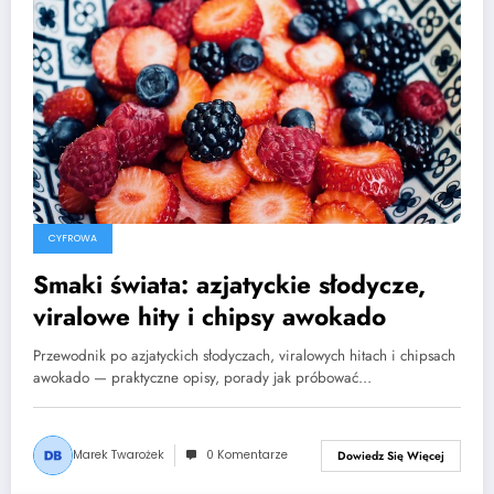
CYFROWA
Smaki świata: azjatyckie słodycze,
viralowe hity i chipsy awokado
Przewodnik po azjatyckich słodyczach, viralowych hitach i chipsach
awokado — praktyczne opisy, porady jak próbować…
Marek Twarożek
0 Komentarze
Dowiedz Się Więcej