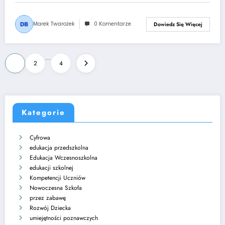
Marek Twarożek
0 Komentarze
Dowiedz Się Więcej
Stronicowanie
…
1
2
4
wpisów
Kategorie
Cyfrowa
edukacja przedszkolna
Edukacja Wczesnoszkolna
edukacji szkolnej
Kompetencji Uczniów
Nowoczesna Szkoła
przez zabawę
Rozwój Dziecka
umiejętności poznawczych