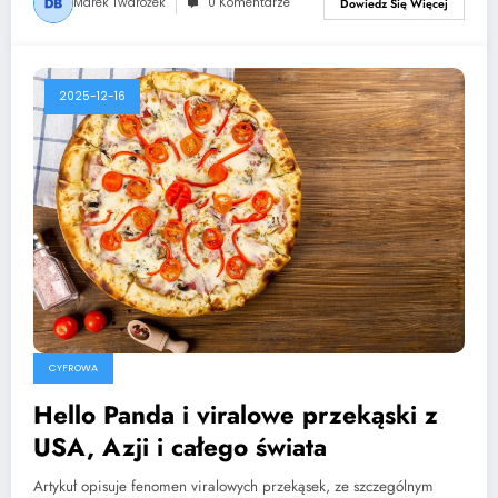
Marek Twarożek
0 Komentarze
Dowiedz Się Więcej
2025-12-16
CYFROWA
Hello Panda i viralowe przekąski z
USA, Azji i całego świata
Artykuł opisuje fenomen viralowych przekąsek, ze szczególnym