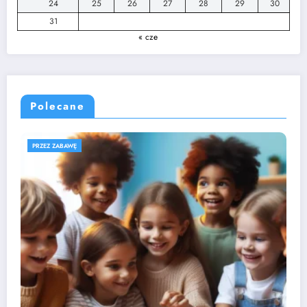
24
25
26
27
28
29
30
31
« cze
Polecane
ROZWÓJ DZIECKA