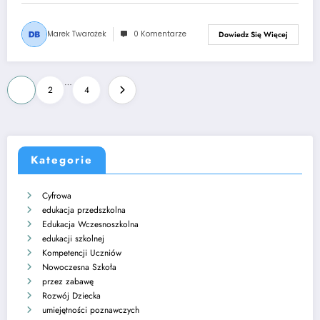
Marek Twarożek
0 Komentarze
Dowiedz Się Więcej
Stronicowanie
…
1
2
4
wpisów
Kategorie
Cyfrowa
edukacja przedszkolna
Edukacja Wczesnoszkolna
edukacji szkolnej
Kompetencji Uczniów
Nowoczesna Szkoła
przez zabawę
Rozwój Dziecka
umiejętności poznawczych