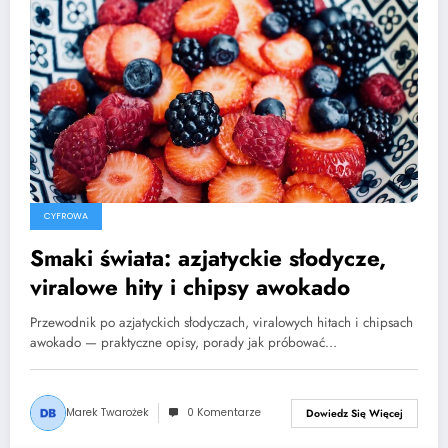
CYFROWA
Smaki świata: azjatyckie słodycze,
viralowe hity i chipsy awokado
Przewodnik po azjatyckich słodyczach, viralowych hitach i chipsach
awokado — praktyczne opisy, porady jak próbować…
Marek Twarożek
0 Komentarze
Dowiedz Się Więcej