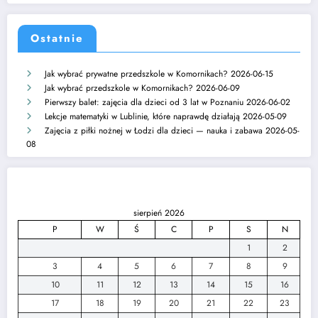
Ostatnie
Jak wybrać prywatne przedszkole w Komornikach?
2026-06-15
Jak wybrać przedszkole w Komornikach?
2026-06-09
Pierwszy balet: zajęcia dla dzieci od 3 lat w Poznaniu
2026-06-02
Lekcje matematyki w Lublinie, które naprawdę działają
2026-05-09
Zajęcia z piłki nożnej w Łodzi dla dzieci — nauka i zabawa
2026-05-
08
sierpień 2026
P
W
Ś
C
P
S
N
1
2
3
4
5
6
7
8
9
10
11
12
13
14
15
16
17
18
19
20
21
22
23