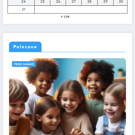
24
25
26
27
28
29
30
31
« cze
Polecane
ROZWÓJ DZIECKA