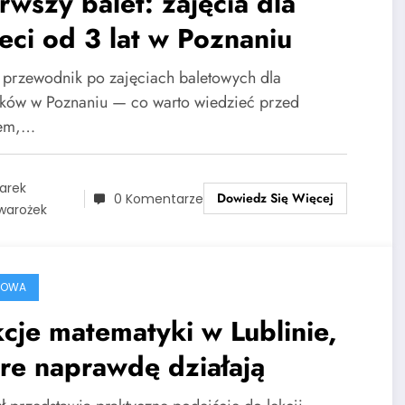
rwszy balet: zajęcia dla
eci od 3 lat w Poznaniu
i przewodnik po zajęciach baletowych dla
atków w Poznaniu — co warto wiedzieć przed
sem,…
arek
Dowiedz Się Więcej
0 Komentarze
warożek
ROWA
cje matematyki w Lublinie,
re naprawdę działają