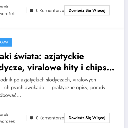
arek
Dowiedz Się Więcej
0 Komentarze
warożek
ROWA
ki świata: azjatyckie
dycze, viralowe hity i chipsy
okado
odnik po azjatyckich słodyczach, viralowych
h i chipsach awokado — praktyczne opisy, porady
próbować…
arek
Dowiedz Się Więcej
0 Komentarze
warożek