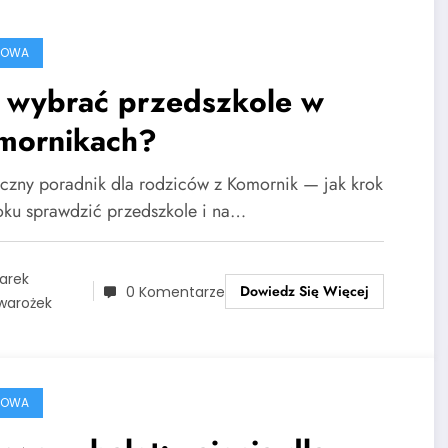
ROWA
k wybrać przedszkole w
mornikach?
yczny poradnik dla rodziców z Komornik — jak krok
oku sprawdzić przedszkole i na…
arek
Dowiedz Się Więcej
0 Komentarze
warożek
ROWA