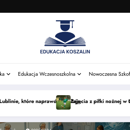
ka
Edukacja Wczesnoszkolna
Nowoczesna Szkoł
odzi dla dzieci — nauka i zabawa
Smaki świata: azjatyckie słod