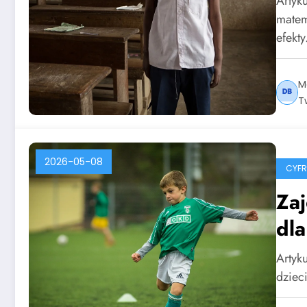
Artyk
matem
efekt
M
T
2026-05-08
CYF
Zaj
dla
Artyku
dziec