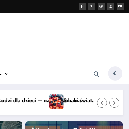
a
ycze, viralowe hity i chipsy awokado
Zespół Fallota u dzieci — jak Fu