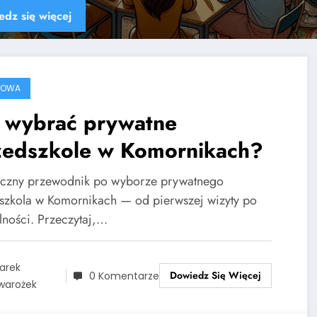
Dowiedz się więcej
ROWA
k wybrać prywatne
zedszkole w Komornikach?
yczny przewodnik po wyborze prywatnego
szkola w Komornikach — od pierwszej wizyty po
lności. Przeczytaj,…
arek
Dowiedz Się Więcej
0 Komentarze
warożek