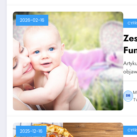
2026-02-16
CYF
Zes
Fun
Artyku
objaw
M
T
CYF
2025-12-16