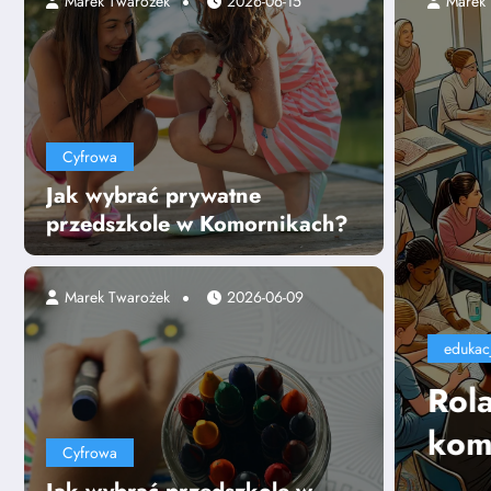
2025-07-24
Marek Twarożek
2026-06-15
Cyfrowa
Jak wybrać prywatne
przedszkole w Komornikach?
Marek Twarożek
2026-06-09
yciela w kształtowaniu
i miękkich uczniów
Cyfrowa