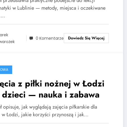
uł przedstawia praktyczne podejście do lekcji
atyki w Lublinie — metody, miejsca i oczekiwane
y.…
arek
Dowiedz Się Więcej
0 Komentarze
warożek
ROWA
ęcia z piłki nożnej w Łodzi
 dzieci — nauka i zabawa
ł opisuje, jak wyglądają zajęcia piłkarskie dla
i w Łodzi, jakie korzyści przynoszą i jak…