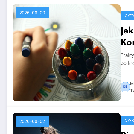
2026-06-09
CYF
Ja
Ko
Prakt
po kr
M
T
CYF
2026-06-02