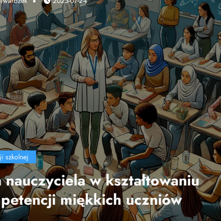
Marek Twarożek
2025-04-10
edukacji szkolnej
Wpływ technologii na efektyw
nauczania