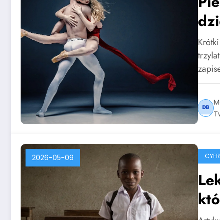
Pie
dzi
Krótk
trzyl
zapi
M
T
CYF
2026-05-09
Lek
któ