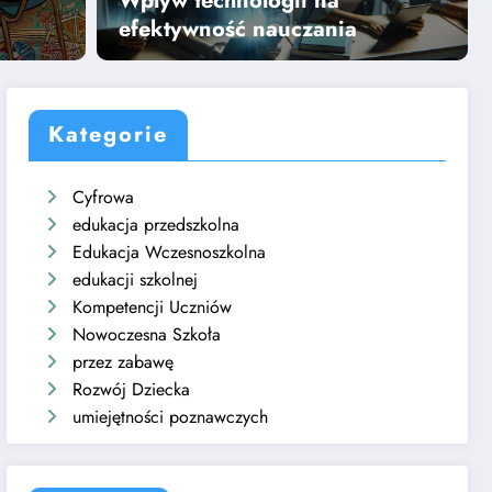
Wpływ technologii na
Dowiedz się więcej
efektywność nauczania
Kategorie
Cyfrowa
edukacja przedszkolna
Edukacja Wczesnoszkolna
edukacji szkolnej
Kompetencji Uczniów
Nowoczesna Szkoła
przez zabawę
Rozwój Dziecka
umiejętności poznawczych