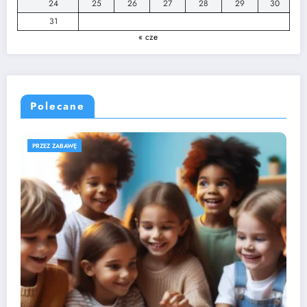
24
25
26
27
28
29
30
31
« cze
Polecane
ROZWÓJ DZIECKA