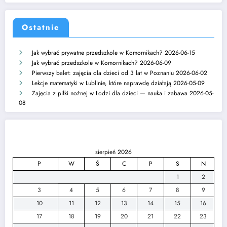
Ostatnie
Jak wybrać prywatne przedszkole w Komornikach?
2026-06-15
Jak wybrać przedszkole w Komornikach?
2026-06-09
Pierwszy balet: zajęcia dla dzieci od 3 lat w Poznaniu
2026-06-02
Lekcje matematyki w Lublinie, które naprawdę działają
2026-05-09
Zajęcia z piłki nożnej w Łodzi dla dzieci — nauka i zabawa
2026-05-
08
sierpień 2026
P
W
Ś
C
P
S
N
1
2
3
4
5
6
7
8
9
10
11
12
13
14
15
16
17
18
19
20
21
22
23