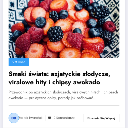
CYFROWA
Smaki świata: azjatyckie słodycze,
viralowe hity i chipsy awokado
Przewodnik po azjatyckich słodyczach, viralowych hitach i chipsach
awokado — praktyczne opisy, porady jak próbować…
Marek Twarożek
0 Komentarze
Dowiedz Się Więcej