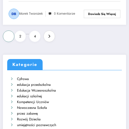
Marek Twarożek
0 Komentarze
Dowiedz Się Więcej
Stronicowanie
…
1
2
4
wpisów
Kategorie
Cyfrowa
edukacja przedszkolna
Edukacja Wczesnoszkolna
edukacji szkolnej
Kompetencji Uczniów
Nowoczesna Szkoła
przez zabawę
Rozwój Dziecka
umiejętności poznawczych