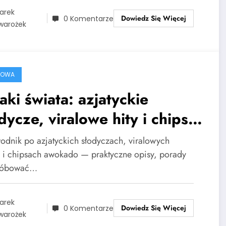
arek
Dowiedz Się Więcej
0 Komentarze
warożek
ROWA
ki świata: azjatyckie
dycze, viralowe hity i chipsy
okado
odnik po azjatyckich słodyczach, viralowych
h i chipsach awokado — praktyczne opisy, porady
próbować…
arek
Dowiedz Się Więcej
0 Komentarze
warożek