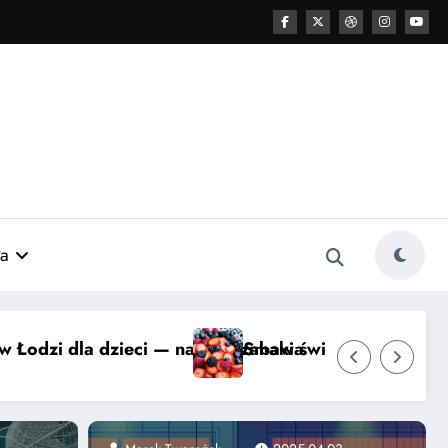
a
cze, viralowe hity i chipsy awokado
Zespół Fallota u dzieci — jak Fun