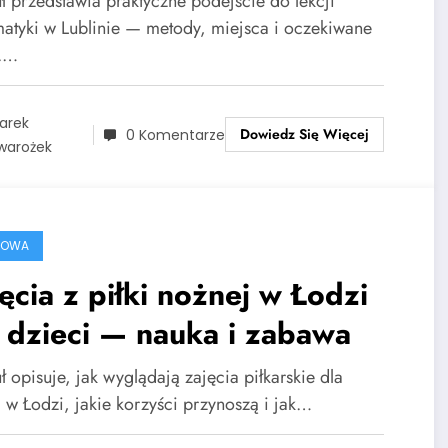
uł przedstawia praktyczne podejście do lekcji
atyki w Lublinie — metody, miejsca i oczekiwane
y.…
arek
Dowiedz Się Więcej
0 Komentarze
warożek
ROWA
ęcia z piłki nożnej w Łodzi
 dzieci — nauka i zabawa
ł opisuje, jak wyglądają zajęcia piłkarskie dla
i w Łodzi, jakie korzyści przynoszą i jak…