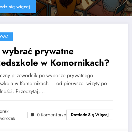
Dowiedz się więcej
ROWA
k wybrać prywatne
zedszkole w Komornikach?
yczny przewodnik po wyborze prywatnego
szkola w Komornikach — od pierwszej wizyty po
lności. Przeczytaj,…
arek
Dowiedz Się Więcej
0 Komentarze
warożek