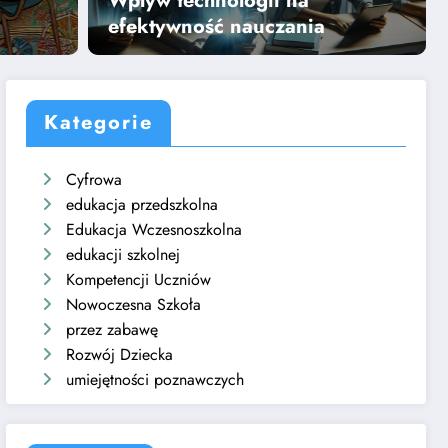
Wpływ technologii na
Dowiedz się więcej
efektywność nauczania
Kategorie
Cyfrowa
edukacja przedszkolna
Edukacja Wczesnoszkolna
edukacji szkolnej
Kompetencji Uczniów
Nowoczesna Szkoła
przez zabawę
Rozwój Dziecka
umiejętności poznawczych