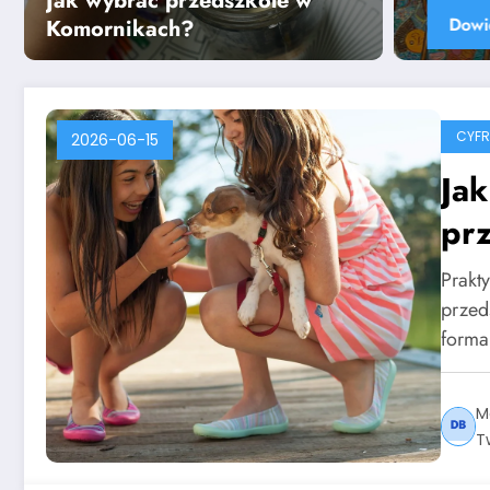
Jak wybrać przedszkole w
Komornikach?
CYF
2026-06-15
Ja
pr
Prakt
przed
forma
M
T