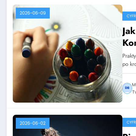
2026-06-09
CYF
Ja
Ko
Prakt
po kr
M
T
CYF
2026-06-02