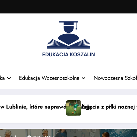
ka
Edukacja Wczesnoszkolna
Nowoczesna Szkoł
zi dla dzieci — nauka i zabawa
Smaki świata: azjatyckie słody