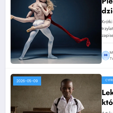
Pie
dzi
Krótk
trzyl
zapi
M
T
CYF
2026-05-09
Lek
któ