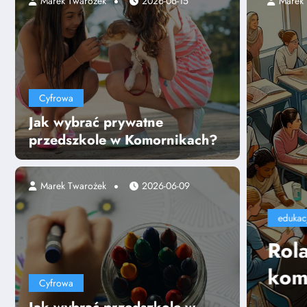
2025-07-24
Marek Twarożek
2026-06-15
Cyfrowa
Jak wybrać prywatne
przedszkole w Komornikach?
Marek Twarożek
2026-06-09
ciela w kształtowaniu
i miękkich uczniów
Cyfrowa