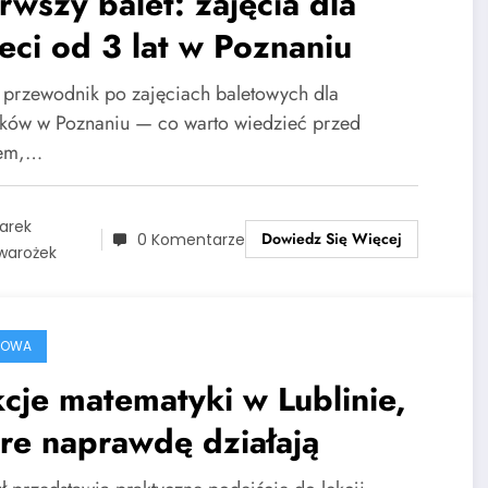
rwszy balet: zajęcia dla
eci od 3 lat w Poznaniu
i przewodnik po zajęciach baletowych dla
atków w Poznaniu — co warto wiedzieć przed
sem,…
arek
Dowiedz Się Więcej
0 Komentarze
warożek
ROWA
cje matematyki w Lublinie,
re naprawdę działają