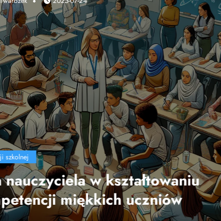
Marek Twarożek
2025-04-10
edukacji szkolnej
Wpływ technologii na efektyw
nauczania