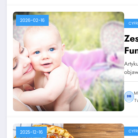
2026-02-16
CYF
Zes
Fun
Artyku
objaw
M
T
CYF
2025-12-16