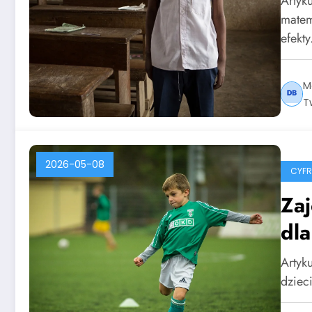
Artyk
matem
efekt
M
T
2026-05-08
CYF
Zaj
dla
Artyku
dziec