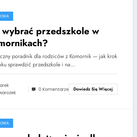
ROWA
k wybrać przedszkole w
mornikach?
yczny poradnik dla rodziców z Komornik — jak krok
oku sprawdzić przedszkole i na…
arek
Dowiedz Się Więcej
0 Komentarze
warożek
ROWA