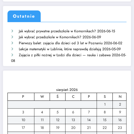
Ostatnie
Jak wybrać prywatne przedszkole w Komornikach?
2026-06-15
Jak wybrać przedszkole w Komornikach?
2026-06-09
Pierwszy balet: zajęcia dla dzieci od 3 lat w Poznaniu
2026-06-02
Lekcje matematyki w Lublinie, które naprawdę działają
2026-05-09
Zajęcia z piłki nożnej w Łodzi dla dzieci — nauka i zabawa
2026-05-
08
sierpień 2026
P
W
Ś
C
P
S
N
1
2
3
4
5
6
7
8
9
10
11
12
13
14
15
16
17
18
19
20
21
22
23