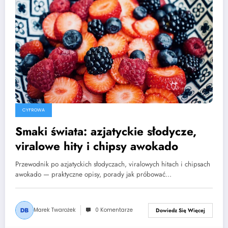
CYFROWA
Smaki świata: azjatyckie słodycze,
viralowe hity i chipsy awokado
Przewodnik po azjatyckich słodyczach, viralowych hitach i chipsach
awokado — praktyczne opisy, porady jak próbować…
Marek Twarożek
0 Komentarze
Dowiedz Się Więcej