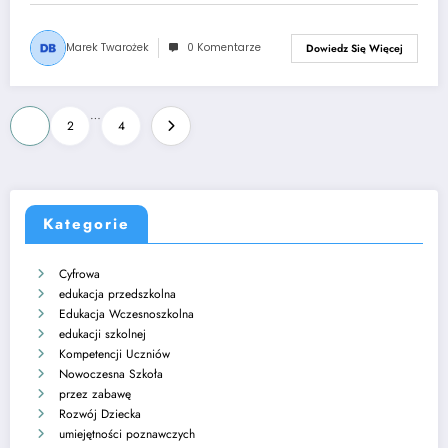
Marek Twarożek
0 Komentarze
Dowiedz Się Więcej
Stronicowanie
…
1
2
4
wpisów
Kategorie
Cyfrowa
edukacja przedszkolna
Edukacja Wczesnoszkolna
edukacji szkolnej
Kompetencji Uczniów
Nowoczesna Szkoła
przez zabawę
Rozwój Dziecka
umiejętności poznawczych