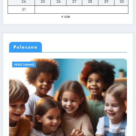
24
25
26
27
28
29
30
31
« cze
Polecane
ROZWÓJ DZIECKA