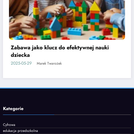
Etapy rozwoju mowy u dzieci i jak je
wspierać
2025-06-05
Marek Twarożek
Kategorie
Cyfrowa
edukacja przedszkolna