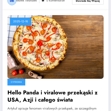
Marek Twarożek
0 Komentarze
Dowiedz Się Więcej
2025-12-16
CYFROWA
Hello Panda i viralowe przekąski z
USA, Azji i całego świata
Artykuł opisuje fenomen viralowych przekąsek, ze szczególnym