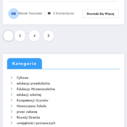
Marek Twarożek
0 Komentarze
Dowiedz Się Więcej
Stronicowanie
…
1
2
4
wpisów
Kategorie
Cyfrowa
edukacja przedszkolna
Edukacja Wczesnoszkolna
edukacji szkolnej
Kompetencji Uczniów
Nowoczesna Szkoła
przez zabawę
Rozwój Dziecka
umiejętności poznawczych