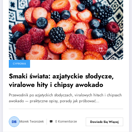
CYFROWA
Smaki świata: azjatyckie słodycze,
viralowe hity i chipsy awokado
Przewodnik po azjatyckich słodyczach, viralowych hitach i chipsach
awokado — praktyczne opisy, porady jak próbować…
Marek Twarożek
0 Komentarze
Dowiedz Się Więcej