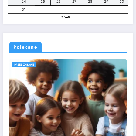
24
25
26
27
28
29
30
31
« cze
Polecane
ROZWÓJ DZIECKA