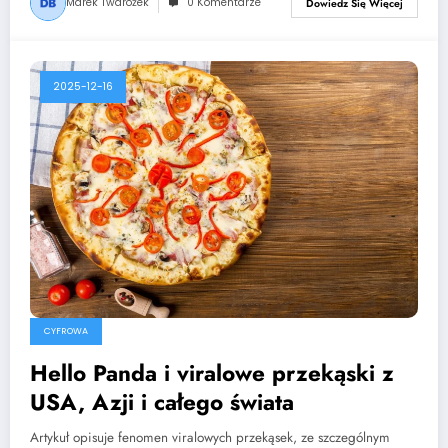
Marek Twarożek
0 Komentarze
Dowiedz Się Więcej
2025-12-16
CYFROWA
Hello Panda i viralowe przekąski z
USA, Azji i całego świata
Artykuł opisuje fenomen viralowych przekąsek, ze szczególnym