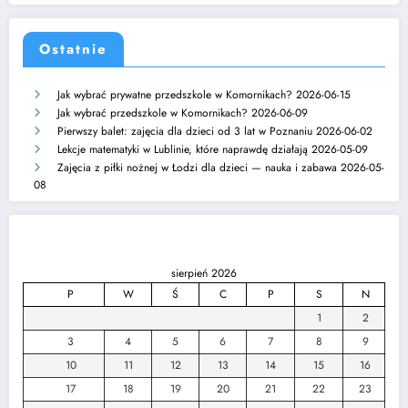
Ostatnie
Jak wybrać prywatne przedszkole w Komornikach?
2026-06-15
Jak wybrać przedszkole w Komornikach?
2026-06-09
Pierwszy balet: zajęcia dla dzieci od 3 lat w Poznaniu
2026-06-02
Lekcje matematyki w Lublinie, które naprawdę działają
2026-05-09
Zajęcia z piłki nożnej w Łodzi dla dzieci — nauka i zabawa
2026-05-
08
sierpień 2026
P
W
Ś
C
P
S
N
1
2
3
4
5
6
7
8
9
10
11
12
13
14
15
16
17
18
19
20
21
22
23