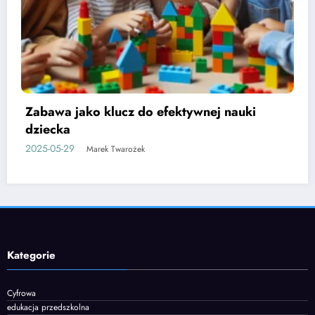
Etapy rozwoju mowy u dzieci i jak je
wspierać
2025-06-05
Marek Twarożek
Kategorie
Cyfrowa
edukacja przedszkolna