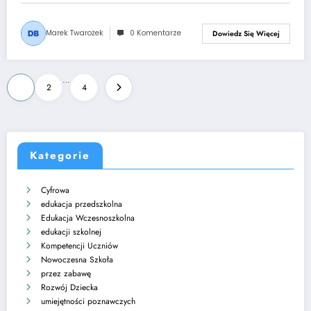
Marek Twarożek
0 Komentarze
Dowiedz Się Więcej
Stronicowanie
…
1
2
4
wpisów
Kategorie
Cyfrowa
edukacja przedszkolna
Edukacja Wczesnoszkolna
edukacji szkolnej
Kompetencji Uczniów
Nowoczesna Szkoła
przez zabawę
Rozwój Dziecka
umiejętności poznawczych