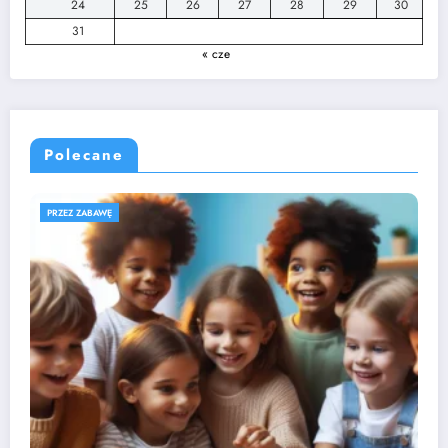
24
25
26
27
28
29
30
31
« cze
Polecane
ROZWÓJ DZIECKA