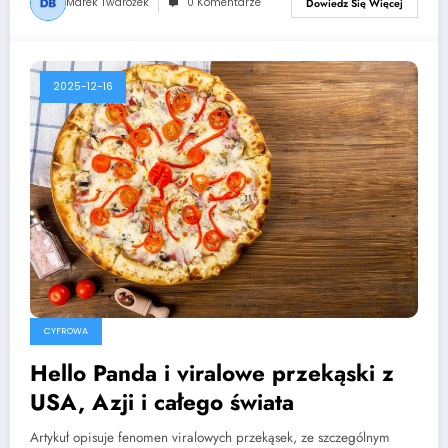
Marek Twarożek
0 Komentarze
Dowiedz Się Więcej
2025-12-16
CYFROWA
Hello Panda i viralowe przekąski z
USA, Azji i całego świata
Artykuł opisuje fenomen viralowych przekąsek, ze szczególnym