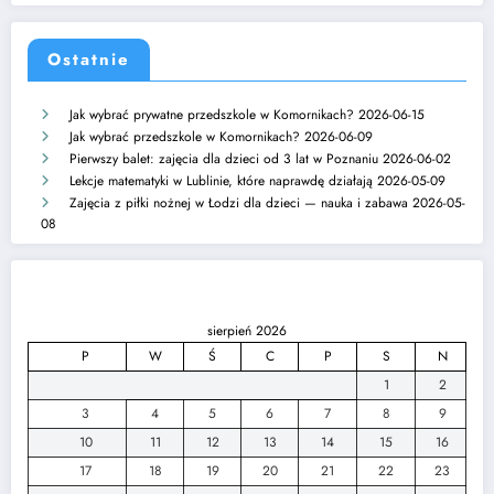
Ostatnie
Jak wybrać prywatne przedszkole w Komornikach?
2026-06-15
Jak wybrać przedszkole w Komornikach?
2026-06-09
Pierwszy balet: zajęcia dla dzieci od 3 lat w Poznaniu
2026-06-02
Lekcje matematyki w Lublinie, które naprawdę działają
2026-05-09
Zajęcia z piłki nożnej w Łodzi dla dzieci — nauka i zabawa
2026-05-
08
sierpień 2026
P
W
Ś
C
P
S
N
1
2
3
4
5
6
7
8
9
10
11
12
13
14
15
16
17
18
19
20
21
22
23