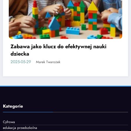
Etapy rozwoju mowy u dzieci i jak je
wspierać
2025-06-05
Marek Twarożek
Kategorie
Cyfrowa
edukacja przedszkolna