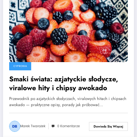
CYFROWA
Smaki świata: azjatyckie słodycze,
viralowe hity i chipsy awokado
Przewodnik po azjatyckich słodyczach, viralowych hitach i chipsach
awokado — praktyczne opisy, porady jak próbować…
Marek Twarożek
0 Komentarze
Dowiedz Się Więcej