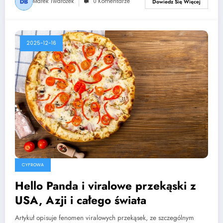
Marek Twarożek
0 Komentarze
Dowiedz Się Więcej
2025-12-16
CYFROWA
Hello Panda i viralowe przekąski z
USA, Azji i całego świata
Artykuł opisuje fenomen viralowych przekąsek, ze szczególnym