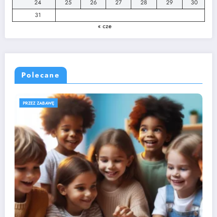
24
25
26
27
28
29
30
31
« cze
Polecane
ROZWÓJ DZIECKA