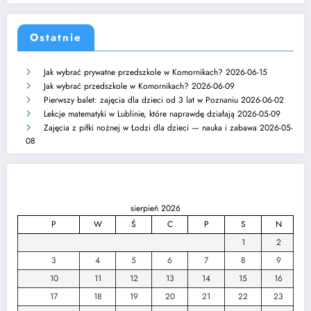
Ostatnie
Jak wybrać prywatne przedszkole w Komornikach?
2026-06-15
Jak wybrać przedszkole w Komornikach?
2026-06-09
Pierwszy balet: zajęcia dla dzieci od 3 lat w Poznaniu
2026-06-02
Lekcje matematyki w Lublinie, które naprawdę działają
2026-05-09
Zajęcia z piłki nożnej w Łodzi dla dzieci — nauka i zabawa
2026-05-
08
sierpień 2026
P
W
Ś
C
P
S
N
1
2
3
4
5
6
7
8
9
10
11
12
13
14
15
16
17
18
19
20
21
22
23