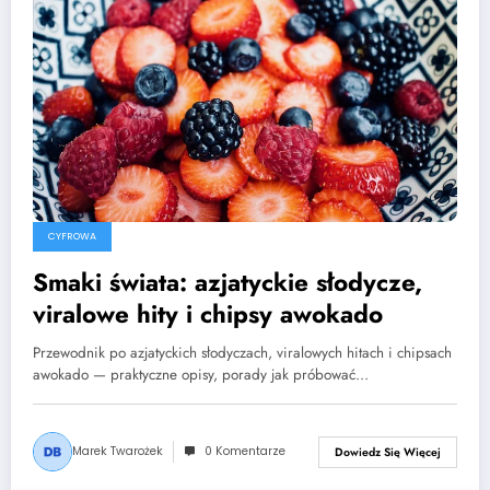
CYFROWA
Smaki świata: azjatyckie słodycze,
viralowe hity i chipsy awokado
Przewodnik po azjatyckich słodyczach, viralowych hitach i chipsach
awokado — praktyczne opisy, porady jak próbować…
Marek Twarożek
0 Komentarze
Dowiedz Się Więcej