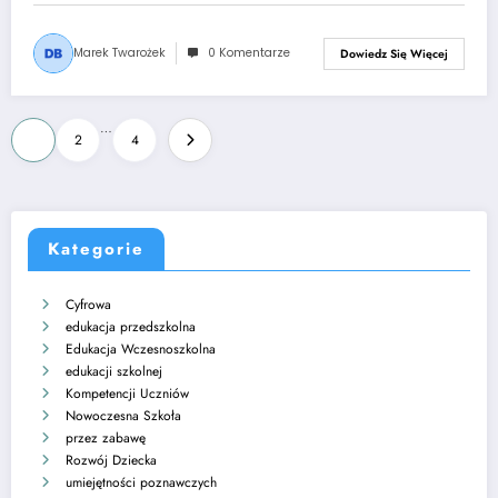
Marek Twarożek
0 Komentarze
Dowiedz Się Więcej
Stronicowanie
…
1
2
4
wpisów
Kategorie
Cyfrowa
edukacja przedszkolna
Edukacja Wczesnoszkolna
edukacji szkolnej
Kompetencji Uczniów
Nowoczesna Szkoła
przez zabawę
Rozwój Dziecka
umiejętności poznawczych