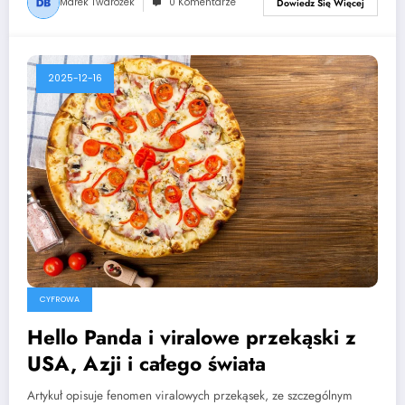
Marek Twarożek
0 Komentarze
Dowiedz Się Więcej
2025-12-16
CYFROWA
Hello Panda i viralowe przekąski z
USA, Azji i całego świata
Artykuł opisuje fenomen viralowych przekąsek, ze szczególnym