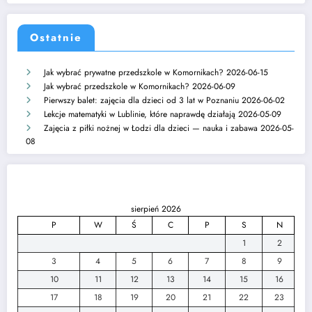
Ostatnie
Jak wybrać prywatne przedszkole w Komornikach?
2026-06-15
Jak wybrać przedszkole w Komornikach?
2026-06-09
Pierwszy balet: zajęcia dla dzieci od 3 lat w Poznaniu
2026-06-02
Lekcje matematyki w Lublinie, które naprawdę działają
2026-05-09
Zajęcia z piłki nożnej w Łodzi dla dzieci — nauka i zabawa
2026-05-
08
sierpień 2026
P
W
Ś
C
P
S
N
1
2
3
4
5
6
7
8
9
10
11
12
13
14
15
16
17
18
19
20
21
22
23