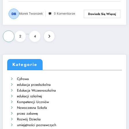
Marek Twarożek
0 Komentarze
Dowiedz Się Więcej
Stronicowanie
…
1
2
4
wpisów
Kategorie
Cyfrowa
edukacja przedszkolna
Edukacja Wczesnoszkolna
edukacji szkolnej
Kompetencji Uczniów
Nowoczesna Szkoła
przez zabawę
Rozwój Dziecka
umiejętności poznawczych