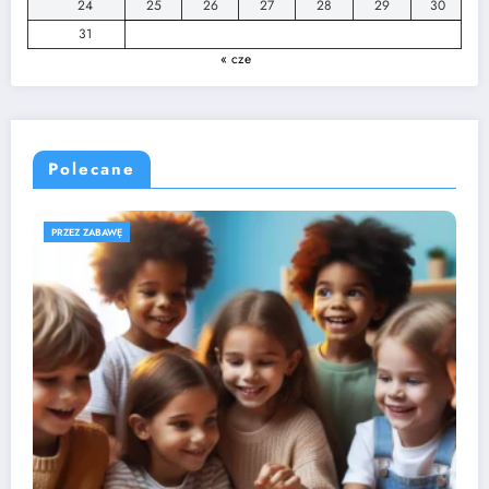
24
25
26
27
28
29
30
31
« cze
Polecane
ROZWÓJ DZIECKA