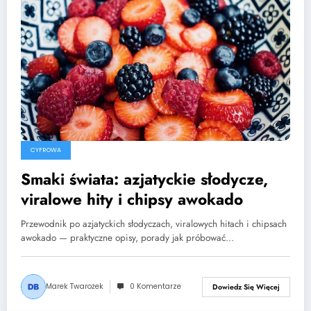
CYFROWA
Smaki świata: azjatyckie słodycze,
viralowe hity i chipsy awokado
Przewodnik po azjatyckich słodyczach, viralowych hitach i chipsach
awokado — praktyczne opisy, porady jak próbować…
Marek Twarożek
0 Komentarze
Dowiedz Się Więcej