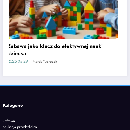
Etapy rozwoju mowy u dzieci i jak je
wspierać
2025-06-05
Marek Twarożek
Kategorie
Cyfrowa
edukacja przedszkolna