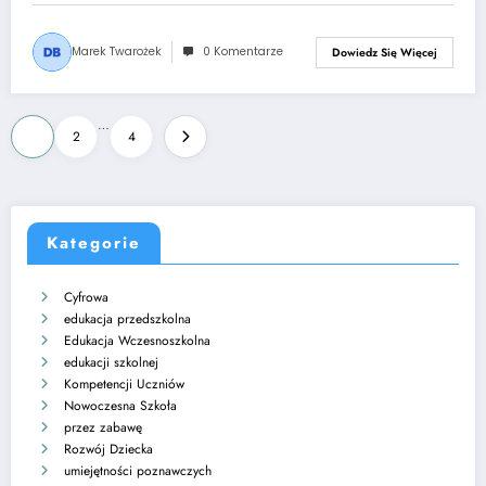
Marek Twarożek
0 Komentarze
Dowiedz Się Więcej
Stronicowanie
…
1
2
4
wpisów
Kategorie
Cyfrowa
edukacja przedszkolna
Edukacja Wczesnoszkolna
edukacji szkolnej
Kompetencji Uczniów
Nowoczesna Szkoła
przez zabawę
Rozwój Dziecka
umiejętności poznawczych