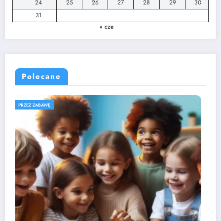
24
25
26
27
28
29
30
31
« cze
Polecane
ROZWÓJ DZIECKA