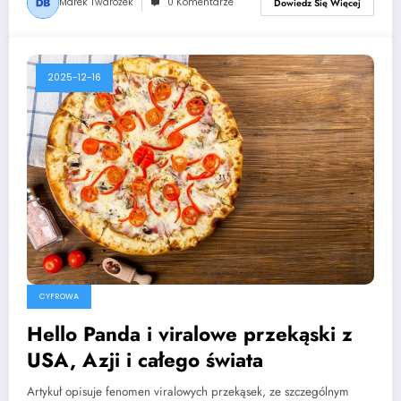
Marek Twarożek
0 Komentarze
Dowiedz Się Więcej
2025-12-16
CYFROWA
Hello Panda i viralowe przekąski z
USA, Azji i całego świata
Artykuł opisuje fenomen viralowych przekąsek, ze szczególnym