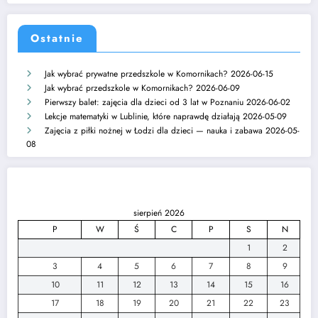
Ostatnie
Jak wybrać prywatne przedszkole w Komornikach?
2026-06-15
Jak wybrać przedszkole w Komornikach?
2026-06-09
Pierwszy balet: zajęcia dla dzieci od 3 lat w Poznaniu
2026-06-02
Lekcje matematyki w Lublinie, które naprawdę działają
2026-05-09
Zajęcia z piłki nożnej w Łodzi dla dzieci — nauka i zabawa
2026-05-
08
sierpień 2026
P
W
Ś
C
P
S
N
1
2
3
4
5
6
7
8
9
10
11
12
13
14
15
16
17
18
19
20
21
22
23