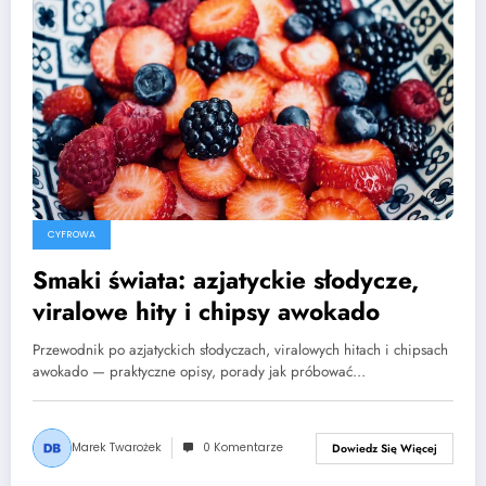
CYFROWA
Smaki świata: azjatyckie słodycze,
viralowe hity i chipsy awokado
Przewodnik po azjatyckich słodyczach, viralowych hitach i chipsach
awokado — praktyczne opisy, porady jak próbować…
Marek Twarożek
0 Komentarze
Dowiedz Się Więcej