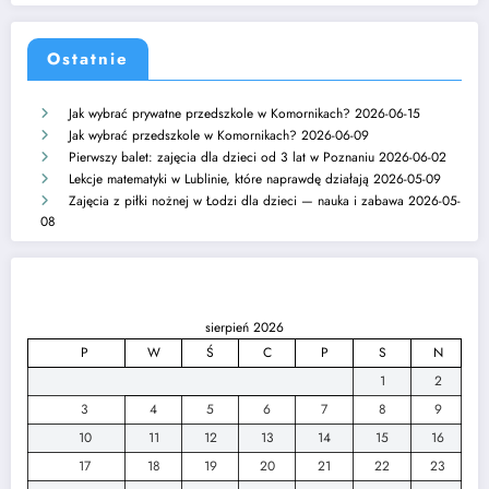
Ostatnie
Jak wybrać prywatne przedszkole w Komornikach?
2026-06-15
Jak wybrać przedszkole w Komornikach?
2026-06-09
Pierwszy balet: zajęcia dla dzieci od 3 lat w Poznaniu
2026-06-02
Lekcje matematyki w Lublinie, które naprawdę działają
2026-05-09
Zajęcia z piłki nożnej w Łodzi dla dzieci — nauka i zabawa
2026-05-
08
sierpień 2026
P
W
Ś
C
P
S
N
1
2
3
4
5
6
7
8
9
10
11
12
13
14
15
16
17
18
19
20
21
22
23