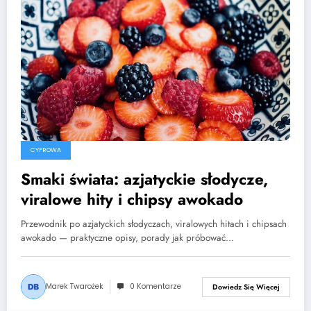
CYFROWA
Smaki świata: azjatyckie słodycze,
viralowe hity i chipsy awokado
Przewodnik po azjatyckich słodyczach, viralowych hitach i chipsach
awokado — praktyczne opisy, porady jak próbować…
Marek Twarożek
0 Komentarze
Dowiedz Się Więcej