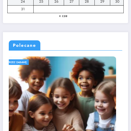
24
25
26
27
28
29
30
31
« cze
Polecane
ROZWÓJ DZIECKA