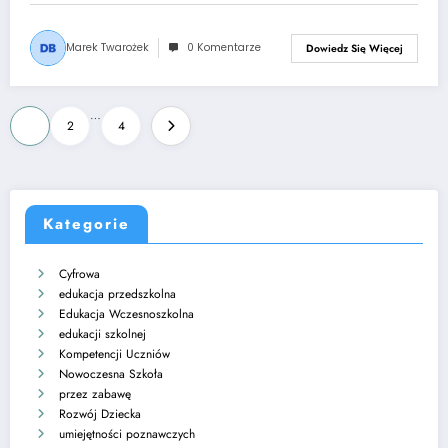
Marek Twarożek
0 Komentarze
Dowiedz Się Więcej
Stronicowanie
…
1
2
4
wpisów
Kategorie
Cyfrowa
edukacja przedszkolna
Edukacja Wczesnoszkolna
edukacji szkolnej
Kompetencji Uczniów
Nowoczesna Szkoła
przez zabawę
Rozwój Dziecka
umiejętności poznawczych