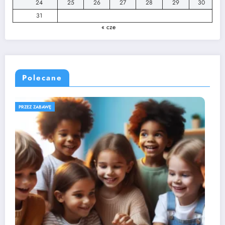
24
25
26
27
28
29
30
31
« cze
Polecane
ROZWÓJ DZIECKA