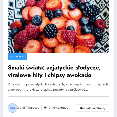
CYFROWA
Smaki świata: azjatyckie słodycze,
viralowe hity i chipsy awokado
Przewodnik po azjatyckich słodyczach, viralowych hitach i chipsach
awokado — praktyczne opisy, porady jak próbować…
Marek Twarożek
0 Komentarze
Dowiedz Się Więcej