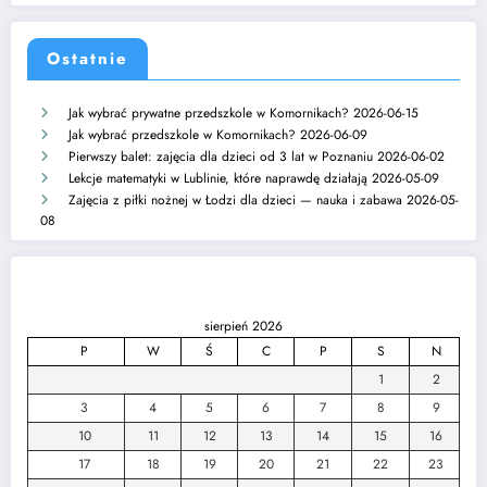
Ostatnie
Jak wybrać prywatne przedszkole w Komornikach?
2026-06-15
Jak wybrać przedszkole w Komornikach?
2026-06-09
Pierwszy balet: zajęcia dla dzieci od 3 lat w Poznaniu
2026-06-02
Lekcje matematyki w Lublinie, które naprawdę działają
2026-05-09
Zajęcia z piłki nożnej w Łodzi dla dzieci — nauka i zabawa
2026-05-
08
sierpień 2026
P
W
Ś
C
P
S
N
1
2
3
4
5
6
7
8
9
10
11
12
13
14
15
16
17
18
19
20
21
22
23