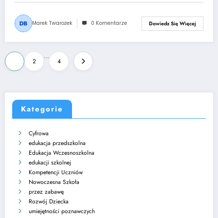
Marek Twarożek
0 Komentarze
Dowiedz Się Więcej
Stronicowanie
…
1
2
4
wpisów
Kategorie
Cyfrowa
edukacja przedszkolna
Edukacja Wczesnoszkolna
edukacji szkolnej
Kompetencji Uczniów
Nowoczesna Szkoła
przez zabawę
Rozwój Dziecka
umiejętności poznawczych