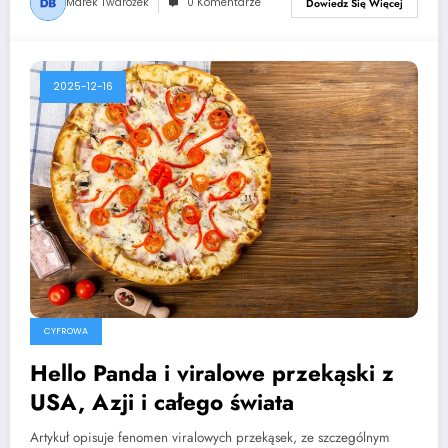
Marek Twarożek
0 Komentarze
Dowiedz Się Więcej
2025-12-16
CYFROWA
Hello Panda i viralowe przekąski z
USA, Azji i całego świata
Artykuł opisuje fenomen viralowych przekąsek, ze szczególnym