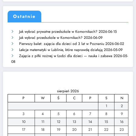
Ostatnie
Jak wybrać prywatne przedszkole w Komornikach?
2026-06-15
Jak wybrać przedszkole w Komornikach?
2026-06-09
Pierwszy balet: zajęcia dla dzieci od 3 lat w Poznaniu
2026-06-02
Lekcje matematyki w Lublinie, które naprawdę działają
2026-05-09
Zajęcia z piłki nożnej w Łodzi dla dzieci — nauka i zabawa
2026-05-
08
sierpień 2026
P
W
Ś
C
P
S
N
1
2
3
4
5
6
7
8
9
10
11
12
13
14
15
16
17
18
19
20
21
22
23