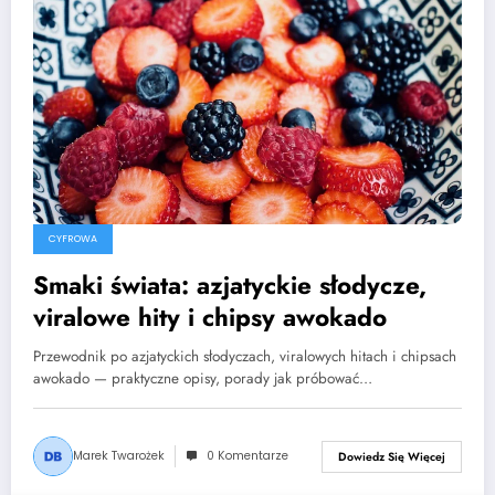
CYFROWA
Smaki świata: azjatyckie słodycze,
viralowe hity i chipsy awokado
Przewodnik po azjatyckich słodyczach, viralowych hitach i chipsach
awokado — praktyczne opisy, porady jak próbować…
Marek Twarożek
0 Komentarze
Dowiedz Się Więcej