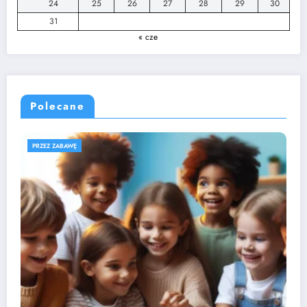
24
25
26
27
28
29
30
31
« cze
Polecane
ROZWÓJ DZIECKA