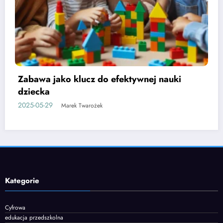
Etapy rozwoju mowy u dzieci i jak je
wspierać
2025-06-05
Marek Twarożek
Kategorie
Cyfrowa
edukacja przedszkolna