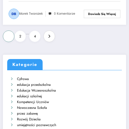
Marek Twarożek
0 Komentarze
Dowiedz Się Więcej
Stronicowanie
…
1
2
4
wpisów
Kategorie
Cyfrowa
edukacja przedszkolna
Edukacja Wczesnoszkolna
edukacji szkolnej
Kompetencji Uczniów
Nowoczesna Szkoła
przez zabawę
Rozwój Dziecka
umiejętności poznawczych