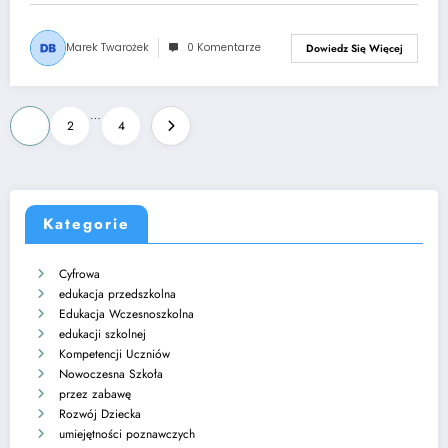
Marek Twarożek
0 Komentarze
Dowiedz Się Więcej
Stronicowanie
…
1
2
4
wpisów
Kategorie
Cyfrowa
edukacja przedszkolna
Edukacja Wczesnoszkolna
edukacji szkolnej
Kompetencji Uczniów
Nowoczesna Szkoła
przez zabawę
Rozwój Dziecka
umiejętności poznawczych