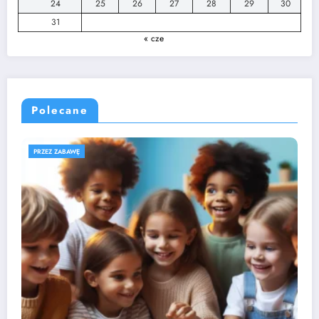
24
25
26
27
28
29
30
31
« cze
Polecane
ROZWÓJ DZIECKA