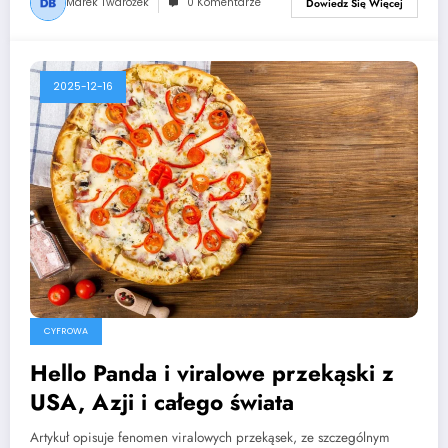
Marek Twarożek
0 Komentarze
Dowiedz Się Więcej
2025-12-16
CYFROWA
Hello Panda i viralowe przekąski z
USA, Azji i całego świata
Artykuł opisuje fenomen viralowych przekąsek, ze szczególnym