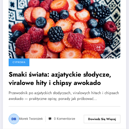
CYFROWA
Smaki świata: azjatyckie słodycze,
viralowe hity i chipsy awokado
Przewodnik po azjatyckich słodyczach, viralowych hitach i chipsach
awokado — praktyczne opisy, porady jak próbować…
Marek Twarożek
0 Komentarze
Dowiedz Się Więcej