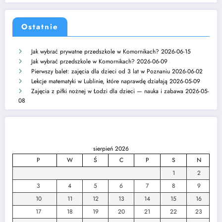
Ostatnie
Jak wybrać prywatne przedszkole w Komornikach?
2026-06-15
Jak wybrać przedszkole w Komornikach?
2026-06-09
Pierwszy balet: zajęcia dla dzieci od 3 lat w Poznaniu
2026-06-02
Lekcje matematyki w Lublinie, które naprawdę działają
2026-05-09
Zajęcia z piłki nożnej w Łodzi dla dzieci — nauka i zabawa
2026-05-
08
sierpień 2026
P
W
Ś
C
P
S
N
1
2
3
4
5
6
7
8
9
10
11
12
13
14
15
16
17
18
19
20
21
22
23