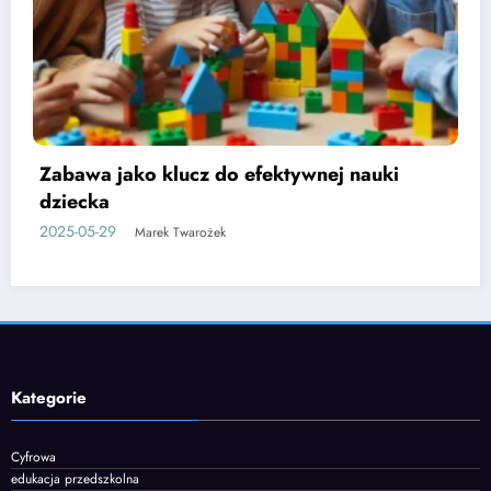
Etapy rozwoju mowy u dzieci i jak je
wspierać
2025-06-05
Marek Twarożek
Kategorie
Cyfrowa
edukacja przedszkolna