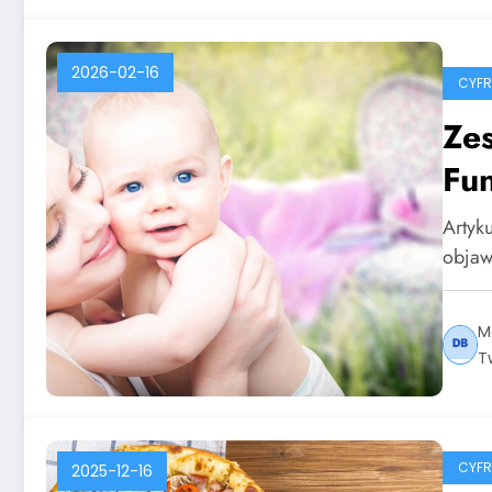
2026-02-16
CYF
Zes
Fun
Artyku
objaw
M
T
CYF
2025-12-16