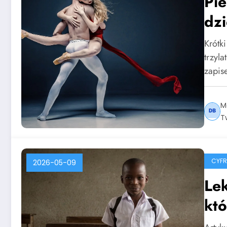
Pie
dzi
Krótk
trzyl
zapi
M
T
CYF
2026-05-09
Lek
któ