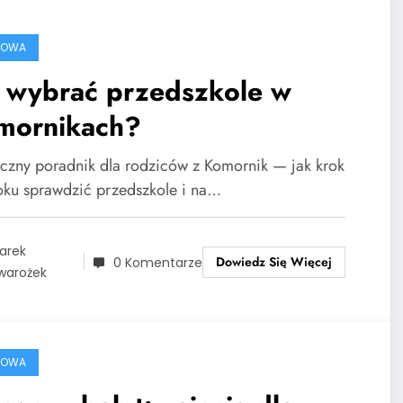
ROWA
k wybrać przedszkole w
mornikach?
yczny poradnik dla rodziców z Komornik — jak krok
oku sprawdzić przedszkole i na…
arek
Dowiedz Się Więcej
0 Komentarze
warożek
ROWA