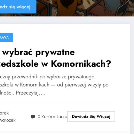
Dowiedz się więcej
ROWA
k wybrać prywatne
zedszkole w Komornikach?
yczny przewodnik po wyborze prywatnego
szkola w Komornikach — od pierwszej wizyty po
lności. Przeczytaj,…
arek
Dowiedz Się Więcej
0 Komentarze
warożek