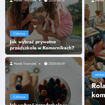
2025-07-24
Marek Twarożek
2026-06-15
Cyfrowa
Jak wybrać prywatne
przedszkole w Komornikach?
Marek Twarożek
2026-06-09
zyciela w kształtowaniu
ji miękkich uczniów
Cyfrowa