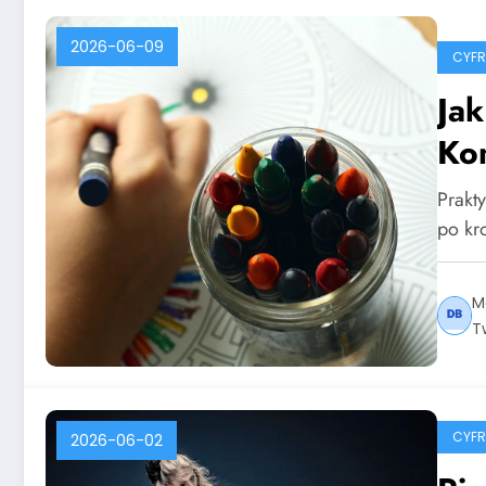
2026-06-09
CYF
Ja
Ko
Prakt
po kr
M
T
CYF
2026-06-02