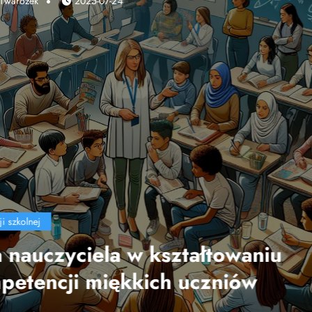
Marek Twarożek
2025-04-10
edukacji szkolnej
Wpływ technologii na efekty
nauczania