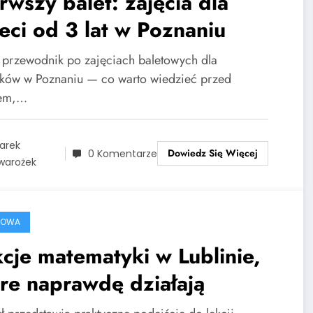
rwszy balet: zajęcia dla
eci od 3 lat w Poznaniu
i przewodnik po zajęciach baletowych dla
atków w Poznaniu — co warto wiedzieć przed
sem,…
arek
Dowiedz Się Więcej
0 Komentarze
warożek
ROWA
cje matematyki w Lublinie,
re naprawdę działają