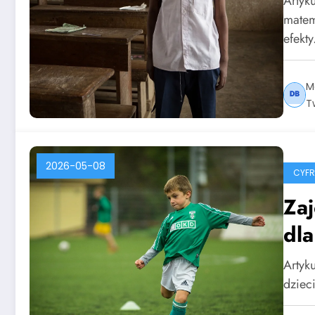
Artyk
matem
efekt
M
T
2026-05-08
CYF
Zaj
dla
Artyku
dziec