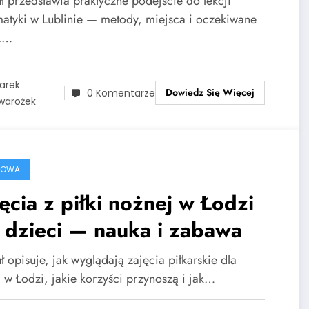
uł przedstawia praktyczne podejście do lekcji
atyki w Lublinie — metody, miejsca i oczekiwane
y.…
arek
Dowiedz Się Więcej
0 Komentarze
warożek
ROWA
ęcia z piłki nożnej w Łodzi
 dzieci — nauka i zabawa
ł opisuje, jak wyglądają zajęcia piłkarskie dla
i w Łodzi, jakie korzyści przynoszą i jak…