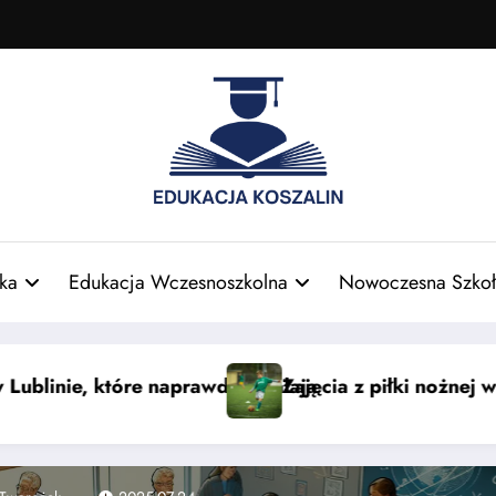
ka
Edukacja Wczesnoszkolna
Nowoczesna Szkoł
Łodzi dla dzieci — nauka i zabawa
Smaki świata: azjatyckie sło