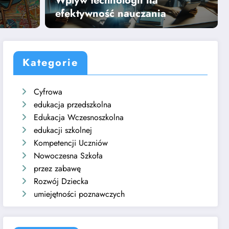
Wpływ technologii na
Dowiedz się więcej
efektywność nauczania
Kategorie
Cyfrowa
edukacja przedszkolna
Edukacja Wczesnoszkolna
edukacji szkolnej
Kompetencji Uczniów
Nowoczesna Szkoła
przez zabawę
Rozwój Dziecka
umiejętności poznawczych