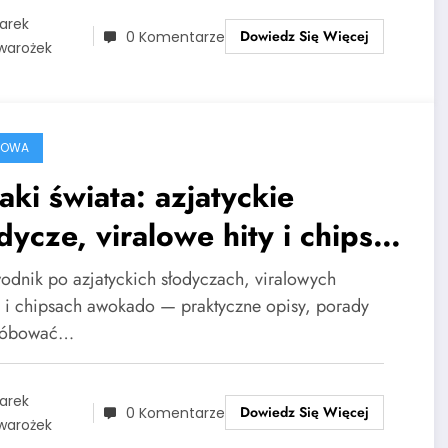
arek
Dowiedz Się Więcej
0 Komentarze
warożek
ROWA
ki świata: azjatyckie
dycze, viralowe hity i chipsy
okado
odnik po azjatyckich słodyczach, viralowych
h i chipsach awokado — praktyczne opisy, porady
próbować…
arek
Dowiedz Się Więcej
0 Komentarze
warożek