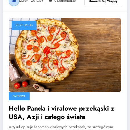
Marek Twarożek
0 Komentarze
Dowiedz Się Więcej
2025-12-16
CYFROWA
Hello Panda i viralowe przekąski z
USA, Azji i całego świata
Artykuł opisuje fenomen viralowych przekąsek, ze szczególnym