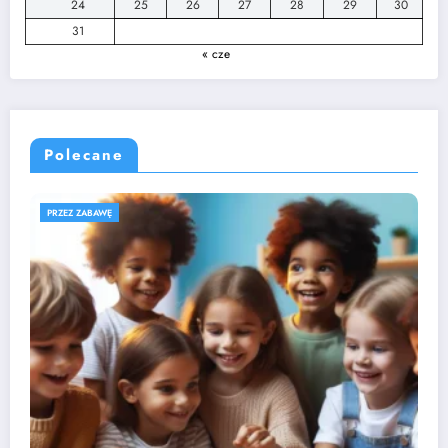
24
25
26
27
28
29
30
31
« cze
Polecane
ROZWÓJ DZIECKA