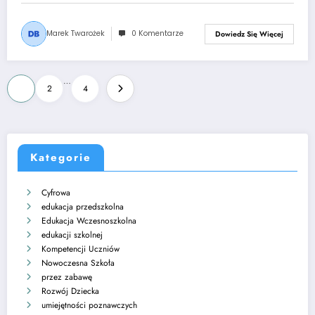
Marek Twarożek
0 Komentarze
Dowiedz Się Więcej
Stronicowanie
…
1
2
4
wpisów
Kategorie
Cyfrowa
edukacja przedszkolna
Edukacja Wczesnoszkolna
edukacji szkolnej
Kompetencji Uczniów
Nowoczesna Szkoła
przez zabawę
Rozwój Dziecka
umiejętności poznawczych