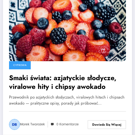
CYFROWA
Smaki świata: azjatyckie słodycze,
viralowe hity i chipsy awokado
Przewodnik po azjatyckich słodyczach, viralowych hitach i chipsach
awokado — praktyczne opisy, porady jak próbować…
Marek Twarożek
0 Komentarze
Dowiedz Się Więcej