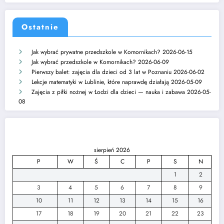
Ostatnie
Jak wybrać prywatne przedszkole w Komornikach?
2026-06-15
Jak wybrać przedszkole w Komornikach?
2026-06-09
Pierwszy balet: zajęcia dla dzieci od 3 lat w Poznaniu
2026-06-02
Lekcje matematyki w Lublinie, które naprawdę działają
2026-05-09
Zajęcia z piłki nożnej w Łodzi dla dzieci — nauka i zabawa
2026-05-
08
sierpień 2026
P
W
Ś
C
P
S
N
1
2
3
4
5
6
7
8
9
10
11
12
13
14
15
16
17
18
19
20
21
22
23