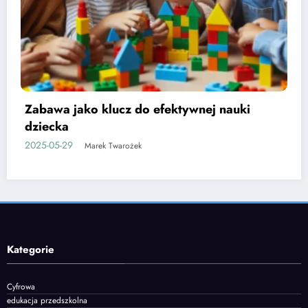
Etapy rozwoju mowy u dzieci i jak je
wspierać
2025-06-05
Marek Twarożek
Kategorie
Cyfrowa
edukacja przedszkolna