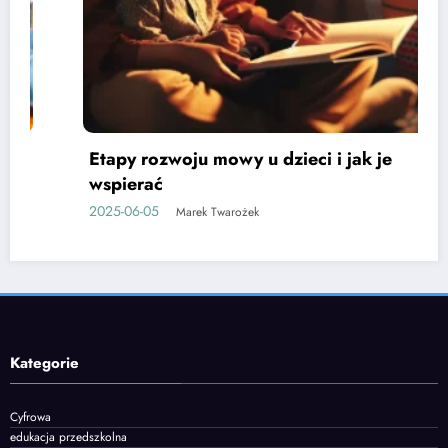
e
Jak rozwijać kompetencje społeczne 
przedszkolaków
2025-06-12
Marek Twarożek
Kategorie
Cyfrowa
edukacja przedszkolna