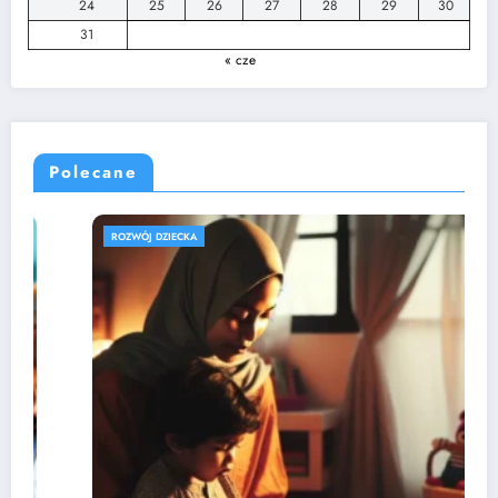
24
25
26
27
28
29
30
31
« cze
Polecane
EDUKACJA PRZEDSZKOLNA