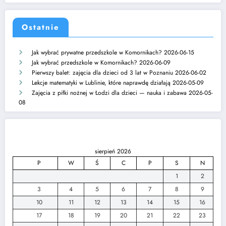
Ostatnie
Jak wybrać prywatne przedszkole w Komornikach?
2026-06-15
Jak wybrać przedszkole w Komornikach?
2026-06-09
Pierwszy balet: zajęcia dla dzieci od 3 lat w Poznaniu
2026-06-02
Lekcje matematyki w Lublinie, które naprawdę działają
2026-05-09
Zajęcia z piłki nożnej w Łodzi dla dzieci — nauka i zabawa
2026-05-
08
sierpień 2026
P
W
Ś
C
P
S
N
1
2
3
4
5
6
7
8
9
10
11
12
13
14
15
16
17
18
19
20
21
22
23