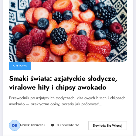
CYFROWA
Smaki świata: azjatyckie słodycze,
viralowe hity i chipsy awokado
Przewodnik po azjatyckich słodyczach, viralowych hitach i chipsach
awokado — praktyczne opisy, porady jak próbować…
Marek Twarożek
0 Komentarze
Dowiedz Się Więcej