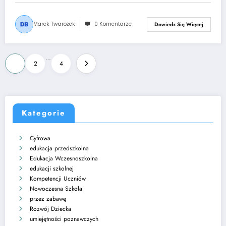
Marek Twarożek
0 Komentarze
Dowiedz Się Więcej
Stronicowanie
…
1
2
4
wpisów
Kategorie
Cyfrowa
edukacja przedszkolna
Edukacja Wczesnoszkolna
edukacji szkolnej
Kompetencji Uczniów
Nowoczesna Szkoła
przez zabawę
Rozwój Dziecka
umiejętności poznawczych