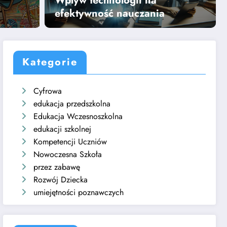
Wpływ technologii na
Dowiedz się więcej
efektywność nauczania
Kategorie
Cyfrowa
edukacja przedszkolna
Edukacja Wczesnoszkolna
edukacji szkolnej
Kompetencji Uczniów
Nowoczesna Szkoła
przez zabawę
Rozwój Dziecka
umiejętności poznawczych