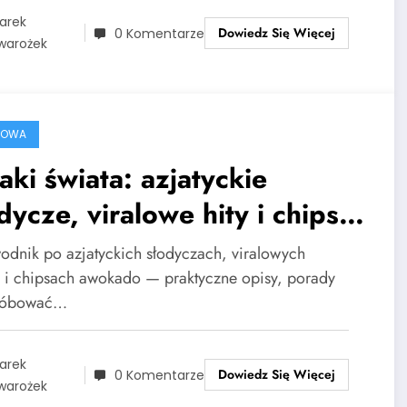
arek
Dowiedz Się Więcej
0 Komentarze
warożek
ROWA
ki świata: azjatyckie
dycze, viralowe hity i chipsy
okado
odnik po azjatyckich słodyczach, viralowych
h i chipsach awokado — praktyczne opisy, porady
próbować…
arek
Dowiedz Się Więcej
0 Komentarze
warożek