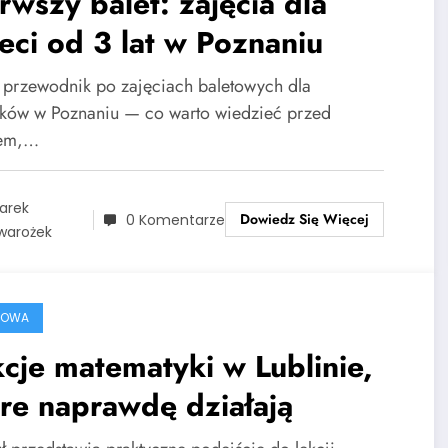
rwszy balet: zajęcia dla
eci od 3 lat w Poznaniu
i przewodnik po zajęciach baletowych dla
atków w Poznaniu — co warto wiedzieć przed
sem,…
arek
Dowiedz Się Więcej
0 Komentarze
warożek
ROWA
cje matematyki w Lublinie,
re naprawdę działają