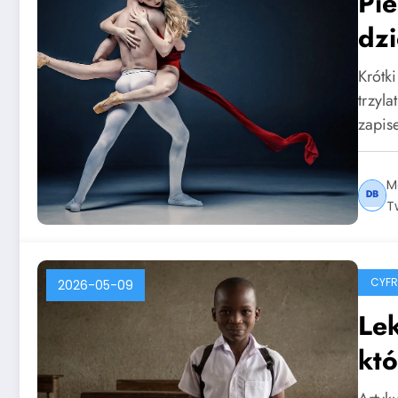
Pie
dzi
Krótk
trzyl
zapi
M
T
CYF
2026-05-09
Lek
któ