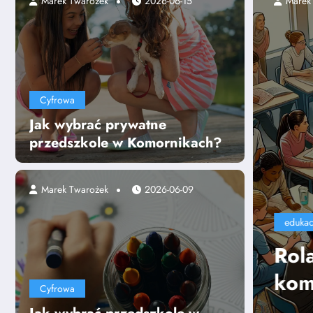
2025-07-24
Marek Twarożek
2026-06-15
Cyfrowa
Jak wybrać prywatne
przedszkole w Komornikach?
Marek Twarożek
2026-06-09
zyciela w kształtowaniu
cji miękkich uczniów
Cyfrowa