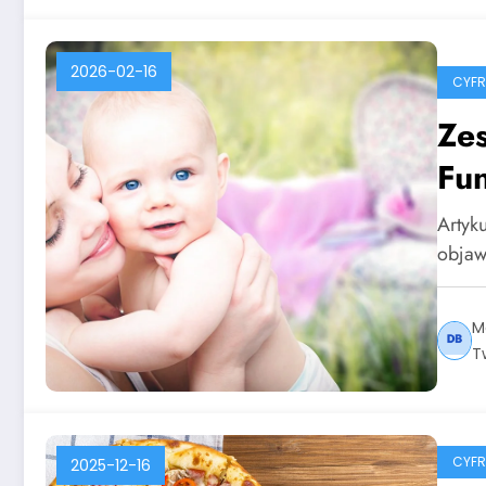
2026-02-16
CYF
Zes
Fun
Artyku
objaw
M
T
CYF
2025-12-16