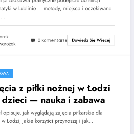
uł przedstawia praktyczne podejście do lekcji
atyki w Lublinie — metody, miejsca i oczekiwane
y.…
arek
Dowiedz Się Więcej
0 Komentarze
warożek
ROWA
ęcia z piłki nożnej w Łodzi
 dzieci — nauka i zabawa
ł opisuje, jak wyglądają zajęcia piłkarskie dla
i w Łodzi, jakie korzyści przynoszą i jak…