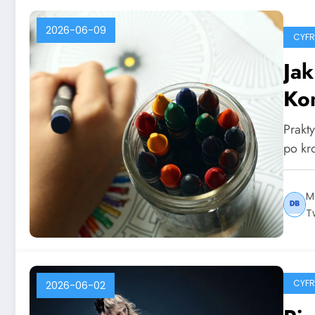
2026-06-09
CYF
Ja
Ko
Prakt
po kr
M
T
CYF
2026-06-02