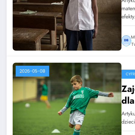
Artyk
matem
efekt
M
T
2026-05-08
CYF
Zaj
dla
Artyku
dziec