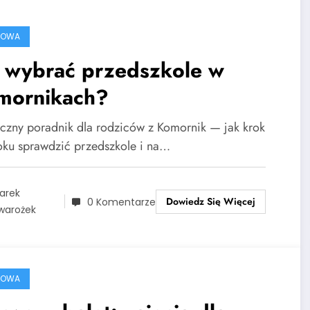
ROWA
k wybrać przedszkole w
mornikach?
yczny poradnik dla rodziców z Komornik — jak krok
oku sprawdzić przedszkole i na…
arek
Dowiedz Się Więcej
0 Komentarze
warożek
ROWA