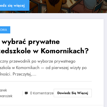
Dowiedz się więcej
ROWA
k wybrać prywatne
zedszkole w Komornikach?
yczny przewodnik po wyborze prywatnego
szkola w Komornikach — od pierwszej wizyty po
lności. Przeczytaj,…
arek
Dowiedz Się Więcej
0 Komentarze
warożek