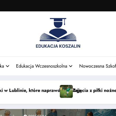
ka
Edukacja Wczesnoszkolna
Nowoczesna Szkoł
Łodzi dla dzieci — nauka i zabawa
Smaki świata: azjatyckie sło