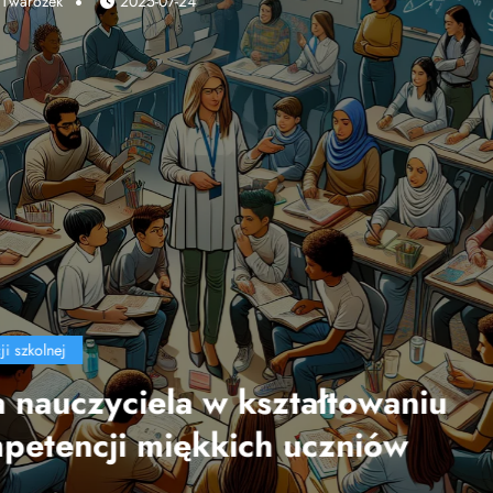
Marek Twarożek
2025-04-10
edukacji szkolnej
Wpływ technologii na efekt
nauczania