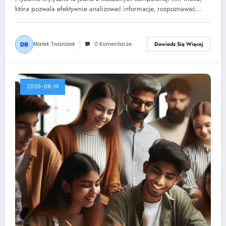
która pozwala efektywnie analizować informacje, rozpoznawać…
Marek Twarożek
0 Komentarze
Dowiedz Się Więcej
2025-08-14