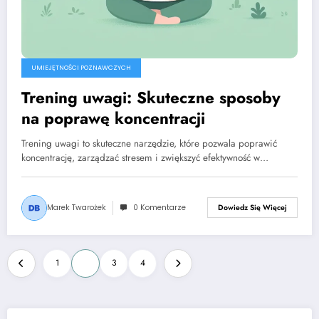
UMIEJĘTNOŚCI POZNAWCZYCH
Trening uwagi: Skuteczne sposoby
na poprawę koncentracji
Trening uwagi to skuteczne narzędzie, które pozwala poprawić
koncentrację, zarządzać stresem i zwiększyć efektywność w…
Marek Twarożek
0 Komentarze
Dowiedz Się Więcej
Stronicowanie
1
2
3
4
wpisów