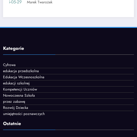
05
2025-06-12
Marek Twarożek
Kategorie
Cyfrowa
edukacja przedszkolna
Edukacja Wczesnoszkolna
edukacji szkolnej
Kompetencji Uczniów
Nowoczesna Szkoła
przez zabawę
Rozwój Dziecka
umiejętności poznawczych
Ostatnie