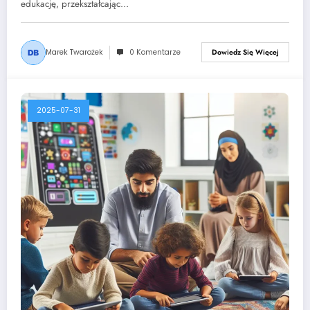
edukację, przekształcając…
Marek Twarożek
0 Komentarze
Dowiedz Się Więcej
2025-07-31