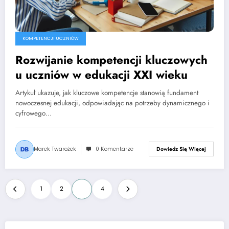
KOMPETENCJI UCZNIÓW
Rozwijanie kompetencji kluczowych
u uczniów w edukacji XXI wieku
Artykuł ukazuje, jak kluczowe kompetencje stanowią fundament
nowoczesnej edukacji, odpowiadając na potrzeby dynamicznego i
cyfrowego…
Marek Twarożek
0 Komentarze
Dowiedz Się Więcej
Stronicowanie
1
2
3
4
wpisów