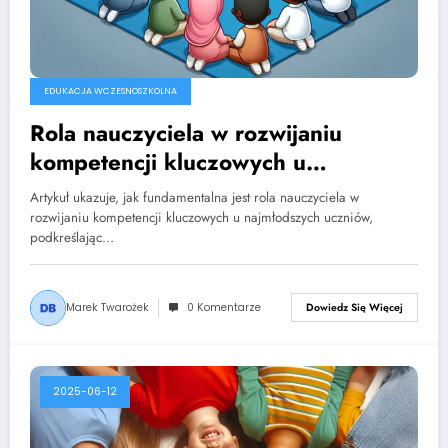
EDUKACJA WCZESNOSZKOLNA
Rola nauczyciela w rozwijaniu
kompetencji kluczowych u
najmłodszych uczniów
Artykuł ukazuje, jak fundamentalna jest rola nauczyciela w
rozwijaniu kompetencji kluczowych u najmłodszych uczniów,
podkreślając…
Marek Twarożek
0 Komentarze
Dowiedz Się Więcej
2025-06-12