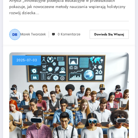
Artykuł „Innowacyjne podejścia edukacyjne w przedszkolach”
pokazuje, jak nowoczesne metody nauczania wspierają holistyczny
rozwój dziecka…
Marek Twarożek
0 Komentarze
Dowiedz Się Więcej
2025-07-03