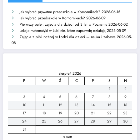
Jak wybrać prywatne przedszkole w Komornikach?
2026-06-15
Jak wybrać przedszkole w Komornikach?
2026-06-09
Pierwszy balet: zajęcia dla dzieci od 3 lat w Poznaniu
2026-06-02
Lekcje matematyki w Lublinie, które naprawdę działają
2026-05-09
Zajęcia z piłki nożnej w Łodzi dla dzieci — nauka i zabawa
2026-05-
08
sierpień 2026
P
W
Ś
C
P
S
N
1
2
3
4
5
6
7
8
9
10
11
12
13
14
15
16
17
18
19
20
21
22
23
24
25
26
27
28
29
30
31
« cze