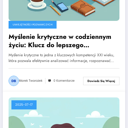
UMIEJĘTNOŚCI POZNAWCZYCH
Myślenie krytyczne w codziennym
życiu: Klucz do lepszego
podejmowania decyzji
Myślenie krytyczne to jedna z kluczowych kompetencji XXI wieku,
która pozwala efektywnie analizować informacje, rozpoznawać…
Marek Twarożek
0 Komentarze
Dowiedz Się Więcej
2025-07-17