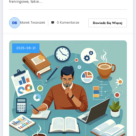
treningowe, takie…
Marek Twarożek
0 Komentarze
Dowiedz Się Więcej
2025-08-21