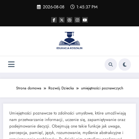
Skip
2026-08-08
1:45:38 PM
to
content
Strona domowa
Rozwój Dziecka
umiejętności poznawczych
Umiejętności poznawcze to zdolności umysłowe, które umożliwiają
nam przetwarzanie informacji, uczenie się, zapamiętywanie oraz
podejmowanie decyzji. Obejmują one takie funkcje jak uwaga,
percepcja, pamięć, język, rozumowanie, myślenie abstrakcyjne i