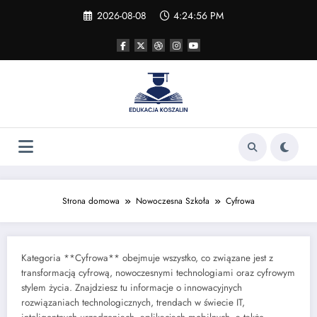
Skip
2026-08-08
4:24:57 PM
to
content
Strona domowa
Nowoczesna Szkoła
Cyfrowa
Kategoria **Cyfrowa** obejmuje wszystko, co związane jest z
transformacją cyfrową, nowoczesnymi technologiami oraz cyfrowym
stylem życia. Znajdziesz tu informacje o innowacyjnych
rozwiązaniach technologicznych, trendach w świecie IT,