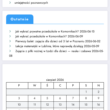
umiejętności poznawczych
Ostatnie
Jak wybrać prywatne przedszkole w Komornikach?
2026-06-15
Jak wybrać przedszkole w Komornikach?
2026-06-09
Pierwszy balet: zajęcia dla dzieci od 3 lat w Poznaniu
2026-06-02
Lekcje matematyki w Lublinie, które naprawdę działają
2026-05-09
Zajęcia z piłki nożnej w Łodzi dla dzieci — nauka i zabawa
2026-05-
08
sierpień 2026
P
W
Ś
C
P
S
N
1
2
3
4
5
6
7
8
9
10
11
12
13
14
15
16