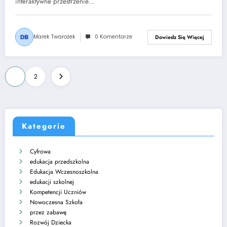
interaktywne przestrzenie…
Marek Twarożek
0 Komentarze
Dowiedz Się Więcej
Stronicowanie
1
2
wpisów
Kategorie
Cyfrowa
edukacja przedszkolna
Edukacja Wczesnoszkolna
edukacji szkolnej
Kompetencji Uczniów
Nowoczesna Szkoła
przez zabawę
Rozwój Dziecka