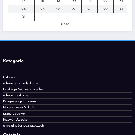
17
18
19
20
21
22
23
24
25
26
27
28
29
30
31
« cze
Kategorie
Cyfrowa
edukacja przedszkolna
Edukacja Wczesnoszkolna
edukacji szkolnej
Kompetencji Uczniów
Nowoczesna Szkoła
przez zabawę
Rozwój Dziecka
umiejętności poznawczych
Ostatnie