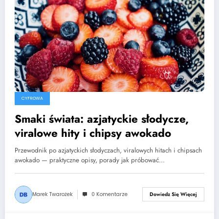
CYFROWA
Smaki świata: azjatyckie słodycze,
viralowe hity i chipsy awokado
Przewodnik po azjatyckich słodyczach, viralowych hitach i chipsach
awokado — praktyczne opisy, porady jak próbować…
Marek Twarożek
0 Komentarze
Dowiedz Się Więcej