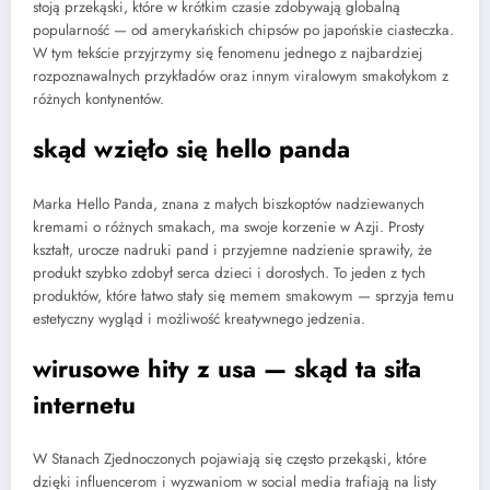
stoją przekąski, które w krótkim czasie zdobywają globalną
popularność — od amerykańskich chipsów po japońskie ciasteczka.
W tym tekście przyjrzymy się fenomenu jednego z najbardziej
rozpoznawalnych przykładów oraz innym viralowym smakołykom z
różnych kontynentów.
skąd wzięło się hello panda
Marka Hello Panda, znana z małych biszkoptów nadziewanych
kremami o różnych smakach, ma swoje korzenie w Azji. Prosty
kształt, urocze nadruki pand i przyjemne nadzienie sprawiły, że
produkt szybko zdobył serca dzieci i dorosłych. To jeden z tych
produktów, które łatwo stały się memem smakowym — sprzyja temu
estetyczny wygląd i możliwość kreatywnego jedzenia.
wirusowe hity z usa — skąd ta siła
internetu
W Stanach Zjednoczonych pojawiają się często przekąski, które
dzięki influencerom i wyzwaniom w social media trafiają na listy