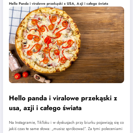
Hello Panda i viralowe przekąski z USA, Azji i całego świata
Hello panda i viralowe przekąski z
usa, azji i całego świata
Na Instagramie, TikToku i w dyskusjach przy biurku pojawiają się co
jakiś czas te same słowa: „musisz spróbować”. Za tymi poleceniami