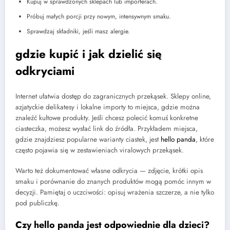
Kupuj w sprawdzonych sklepach lub importerach.
Próbuj małych porcji przy nowym, intensywnym smaku.
Sprawdzaj składniki, jeśli masz alergie.
gdzie kupić i jak dzielić się
odkryciami
Internet ułatwia dostęp do zagranicznych przekąsek. Sklepy online,
azjatyckie delikatesy i lokalne importy to miejsca, gdzie można
znaleźć kultowe produkty. Jeśli chcesz polecić komuś konkretne
ciasteczka, możesz wysłać link do źródła. Przykładem miejsca,
gdzie znajdziesz popularne warianty ciastek, jest
hello panda
, które
często pojawia się w zestawieniach viralowych przekąsek.
Warto też dokumentować własne odkrycia — zdjęcie, krótki opis
smaku i porównanie do znanych produktów mogą pomóc innym w
decyzji. Pamiętaj o uczciwości: opisuj wrażenia szczerze, a nie tylko
pod publiczkę.
Czy hello panda jest odpowiednie dla dzieci?