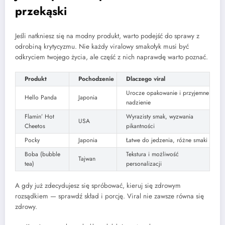
przekąski
Jeśli natkniesz się na modny produkt, warto podejść do sprawy z
odrobiną krytycyzmu. Nie każdy viralowy smakołyk musi być
odkryciem twojego życia, ale część z nich naprawdę warto poznać.
Produkt
Pochodzenie
Dlaczego viral
Urocze opakowanie i przyjemne
Hello Panda
Japonia
nadzienie
Flamin’ Hot
Wyrazisty smak, wyzwania
USA
Cheetos
pikantności
Pocky
Japonia
Łatwe do jedzenia, różne smaki
Boba (bubble
Tekstura i możliwość
Tajwan
tea)
personalizacji
A gdy już zdecydujesz się spróbować, kieruj się zdrowym
rozsądkiem — sprawdź skład i porcję. Viral nie zawsze równa się
zdrowy.