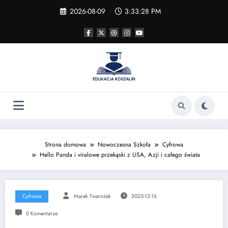
Skip
2026-08-09
3:33:28 PM
to
content
Strona domowa
Nowoczesna Szkoła
Cyfrowa
Hello Panda i viralowe przekąski z USA, Azji i całego świata
Cyfrowa
Marek Twarożek
2025-12-16
0 Komentarze