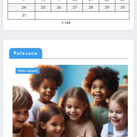
24
25
26
27
28
29
30
31
« cze
Polecane
ROZWÓJ DZIECKA