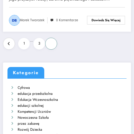
Marek Twarożek
0 Komentarze
Dowiedz Się Więcej
Stronicowanie
…
1
3
4
wpisów
Kategorie
Cyfrowa
edukacja przedszkolna
Edukacja Wczesnoszkolna
edukacji szkolnej
Kompetencji Uczniów
Nowoczesna Szkoła
przez zabawę
Rozwój Dziecka