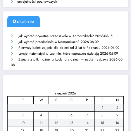
umiejętności poznawczych
Ostatnie
Jak wybrać prywatne przedszkole w Komornikach?
2026-06-15
Jak wybrać przedszkole w Komornikach?
2026-06-09
Pierwszy balet: zajęcia dla dzieci od 3 lat w Poznaniu
2026-06-02
Lekcje matematyki w Lublinie, które naprawdę działają
2026-05-09
Zajęcia z piłki nożnej w Łodzi dla dzieci — nauka i zabawa
2026-05-
08
sierpień 2026
P
W
Ś
C
P
S
N
1
2
3
4
5
6
7
8
9
10
11
12
13
14
15
16
17
18
19
20
21
22
23