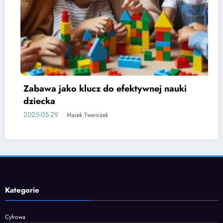
 nauki
Etapy rozwoju mowy u dzieci i jak 
wspierać
2025-06-05
Marek Twarożek
Kategorie
Cyfrowa