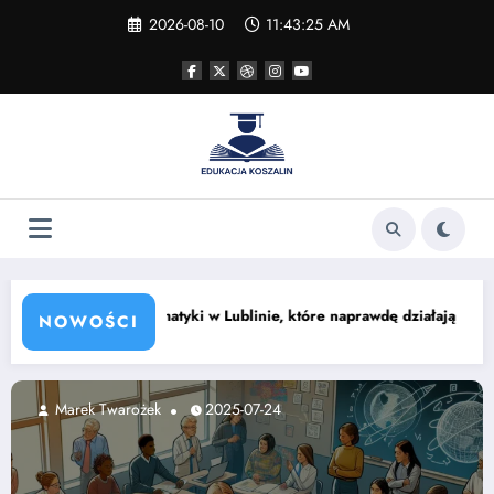
Skip
2026-08-10
11:43:26 AM
to
content
linie, które naprawdę działają
Zajęcia z piłki nożnej w Łod
NOWOŚCI
ek
2025-07-24
Marek Twaroże